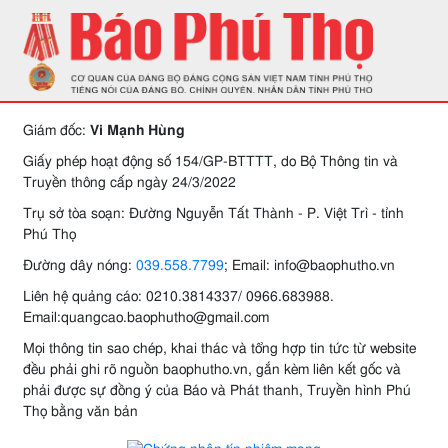
Giám đốc:
Vi Mạnh Hùng
Giấy phép hoạt động số 154/GP-BTTTT, do Bộ Thông tin và
Truyền thông cấp ngày 24/3/2022
Trụ sở tòa soạn: Đường Nguyễn Tất Thành - P. Việt Trì - tỉnh
Phú Thọ
Đường dây nóng:
039.558.7799
; Email: info@baophutho.vn
Liên hệ quảng cáo: 0210.3814337/ 0966.683988.
Email:quangcao.baophutho@gmail.com
Mọi thông tin sao chép, khai thác và tổng hợp tin tức từ website
đều phải ghi rõ nguồn baophutho.vn, gắn kèm liên kết gốc và
phải được sự đồng ý của Báo và Phát thanh, Truyền hình Phú
Thọ bằng văn bản