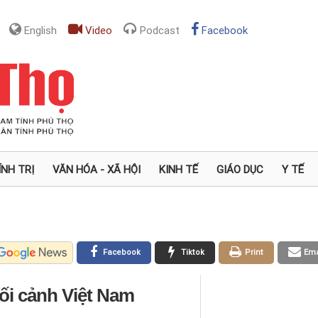
English
Video
Podcast
Facebook
ÍNH TRỊ
VĂN HÓA - XÃ HỘI
KINH TẾ
GIÁO DỤC
Y TẾ
Facebook
Tiktok
Print
Ema
ối cảnh Việt Nam