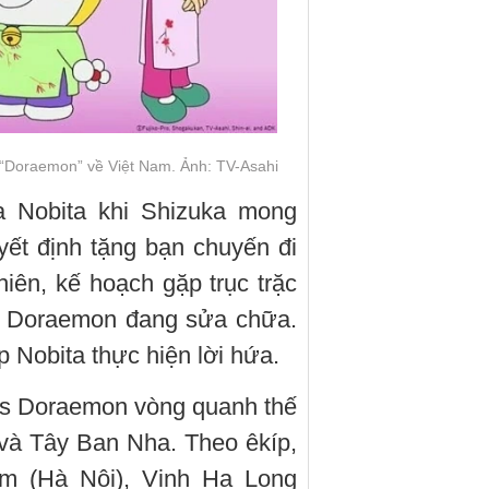
m “Doraemon” về Việt Nam. Ảnh: TV-Asahi
a Nobita khi Shizuka mong
ết định tặng bạn chuyến đi
iên, kế hoạch gặp trục trặc
ủa Doraemon đang sửa chữa.
 Nobita thực hiện lời hứa.
ies Doraemon vòng quanh thế
n và Tây Ban Nha. Theo êkíp,
ếm (Hà Nội), Vịnh Hạ Long