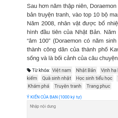
Sau hơn năm thập niên, Doraemon du
bản truyện tranh, vào top 10 bộ ma
Năm 2008, nhân vật được bổ nhiệ
hình đầu tiên của Nhật Bản. Năm 2
“âm 100” (Doraemon có năm sinh 
thành công dân của thành phố Kawa
sống và là bối cảnh của câu chuyện
Từ khóa:
Việt nam
Nhật Bản
Vịnh hạ 
kiếm
Quà sinh nhật
Học sinh tiểu học
Khám phá
Truyện tranh
Trang phục
Ý KIẾN CỦA BẠN (1000 ký tự)