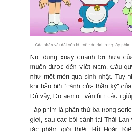
Các nhân vật đội nón lá, mặc áo dài trong tập phi
Nội dung xoay quanh lời hứa củ
muốn được đến Việt Nam. Cậu quy
như một món quà sinh nhật. Tuy nh
khi bảo bối “cánh cửa thần kỳ” c
Dù vậy, Doraemon vẫn tìm cách giúp
Tập phim là phần thứ ba trong ser
giới, sau các bối cảnh tại Thái La
tác phẩm giới thiệu Hồ Hoàn Ki