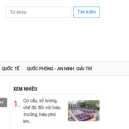
Tìm kiếm
QUỐC TẾ
QUỐC PHÒNG - AN NINH
GIẢI TRÍ
XEM NHIỀU
Cơ cấu, số lượng,
1.
il
chế độ đối với hiệu
trưởng, hiệu phó
khi...