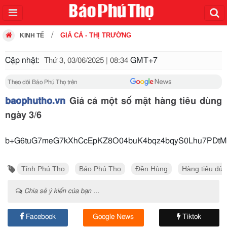
GIÁ CẢ - THỊ TRƯỜNG
KINH TẾ
Cập nhật:
GMT+7
Thứ 3, 03/06/2025 | 08:34
Theo dõi Báo Phú Thọ trên
baophutho.vn
Giá cả một số mặt hàng tiêu dùng
ngày 3/6
b+G6tuG7meG7kXhCcEpKZ8O04buK4bqz4bqyS0L
Tỉnh Phú Thọ
Báo Phú Thọ
Đền Hùng
Hàng tiêu dù
Chia sẻ ý kiến của bạn ...
Facebook
Google News
Tiktok