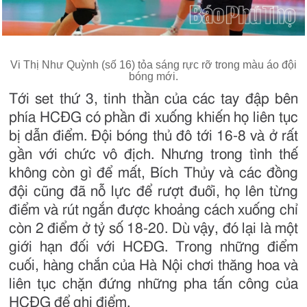
Vi Thị Như Quỳnh (số 16) tỏa sáng rực rỡ trong màu áo đội
bóng mới.
Tới set thứ 3, tinh thần của các tay đập bên
phía HCĐG có phần đi xuống khiến họ liên tục
bị dẫn điểm. Đội bóng thủ đô tới 16-8 và ở rất
gần với chức vô địch. Nhưng trong tình thế
không còn gì để mất, Bích Thủy và các đồng
đội cũng đã nỗ lực để rượt đuổi, họ lên từng
điểm và rút ngắn được khoảng cách xuống chỉ
còn 2 điểm ở tỷ số 18-20. Dù vậy, đó lại là một
giới hạn đối với HCĐG. Trong những điểm
cuối, hàng chắn của Hà Nội chơi thăng hoa và
liên tục chặn đứng những pha tấn công của
HCĐG để ghi điểm.