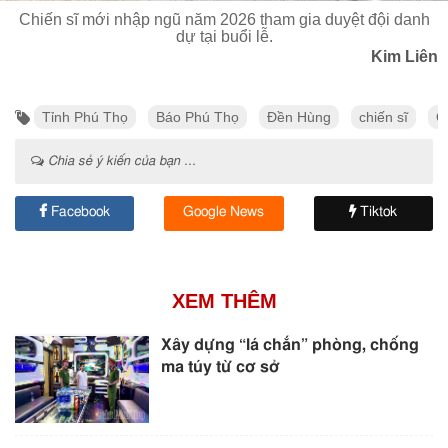
Chiến sĩ mới nhập ngũ năm 2026 tham gia duyệt đội danh
dự tại buổi lễ.
Kim Liên
Tỉnh Phú Thọ
Báo Phú Thọ
Đền Hùng
chiến sĩ
Q
Chia sẻ ý kiến của bạn ...
Facebook
Google News
Tiktok
XEM THÊM
Xây dựng “lá chắn” phòng, chống
ma túy từ cơ sở