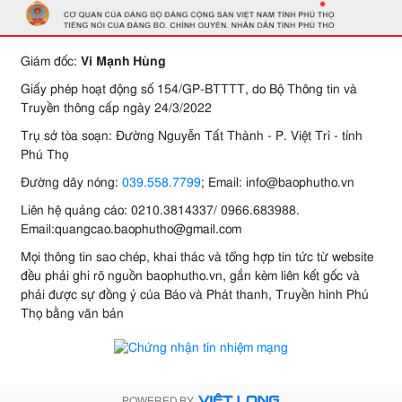
Giám đốc:
Vi Mạnh Hùng
Giấy phép hoạt động số 154/GP-BTTTT, do Bộ Thông tin và
Truyền thông cấp ngày 24/3/2022
Trụ sở tòa soạn: Đường Nguyễn Tất Thành - P. Việt Trì - tỉnh
Phú Thọ
Đường dây nóng:
039.558.7799
; Email: info@baophutho.vn
Liên hệ quảng cáo: 0210.3814337/ 0966.683988.
Email:quangcao.baophutho@gmail.com
Mọi thông tin sao chép, khai thác và tổng hợp tin tức từ website
đều phải ghi rõ nguồn baophutho.vn, gắn kèm liên kết gốc và
phải được sự đồng ý của Báo và Phát thanh, Truyền hình Phú
Thọ bằng văn bản
POWERED BY