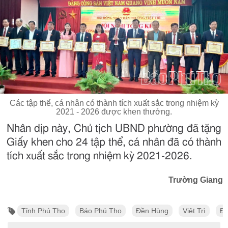
Các tập thể, cá nhân có thành tích xuất sắc trong nhiệm kỳ
2021 - 2026 được khen thưởng.
Nhân dịp này, Chủ tịch UBND phường đã tặng
Giấy khen cho 24 tập thể, cá nhân đã có thành
tích xuất sắc trong nhiệm kỳ 2021-2026.
Trường Giang
Tỉnh Phú Thọ
Báo Phú Thọ
Đền Hùng
Việt Trì
Đạ