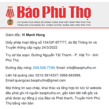
Giám đốc:
Vi Mạnh Hùng
Giấy phép hoạt động số 154/GP-BTTTT, do Bộ Thông tin và
Truyền thông cấp ngày 24/3/2022
Trụ sở tòa soạn: Đường Nguyễn Tất Thành - P. Việt Trì - tỉnh
Phú Thọ
Đường dây nóng:
039.558.7799
; Email: info@baophutho.vn
Liên hệ quảng cáo: 0210.3814337/ 0966.683988.
Email:quangcao.baophutho@gmail.com
Mọi thông tin sao chép, khai thác và tổng hợp tin tức từ website
đều phải ghi rõ nguồn baophutho.vn, gắn kèm liên kết gốc và
phải được sự đồng ý của Báo và Phát thanh, Truyền hình Phú
Thọ bằng văn bản