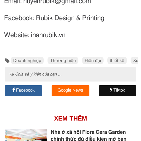
Email: huyenrubik@gmail.com
Facebook: Rubik Design & Printing
Website: inanrubik.vn
Doanh nghiệp
Thương hiệu
Hiện đại
thiết kế
Xu 
Chia sẻ ý kiến của bạn ...
Facebook
Google News
Tiktok
XEM THÊM
Nhà ở xã hội Flora Cera Garden
chính thức đủ điều kiện mở bán