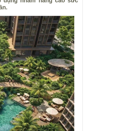
áp dụng nhằm nâng cao sức
ân.