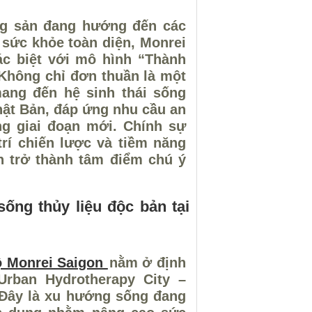
ộng sản đang hướng đến các
 sức khỏe toàn diện, Monrei
ác biệt với mô hình “Thành
 Không chỉ đơn thuần là một
ang đến hệ sinh thái sống
ật Bản, đáp ứng nhu cầu an
ng giai đoạn mới. Chính sự
trí chiến lược và tiềm năng
n trở thành tâm điểm chú ý
ống thủy liệu độc bản tại
ộ Monrei Saigon
nằm ở định
Urban Hydrotherapy City –
 Đây là xu hướng sống đang