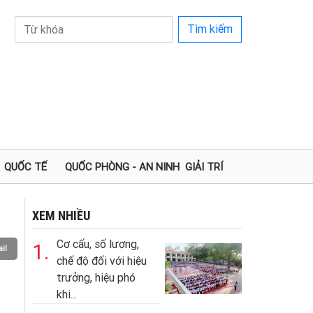
Tìm kiếm
QUỐC TẾ
QUỐC PHÒNG - AN NINH
GIẢI TRÍ
XEM NHIỀU
Cơ cấu, số lượng,
1.
il
chế độ đối với hiệu
trưởng, hiệu phó
khi...