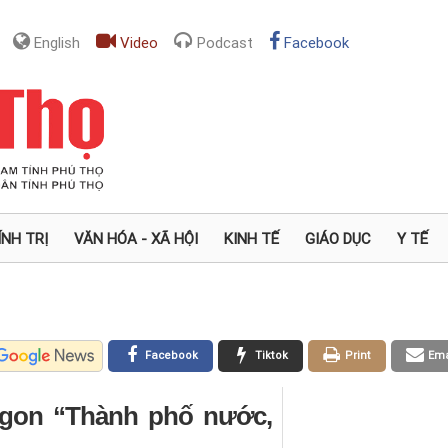
English
Video
Podcast
Facebook
ÍNH TRỊ
VĂN HÓA - XÃ HỘI
KINH TẾ
GIÁO DỤC
Y TẾ
Facebook
Tiktok
Print
Ema
igon “Thành phố nước,