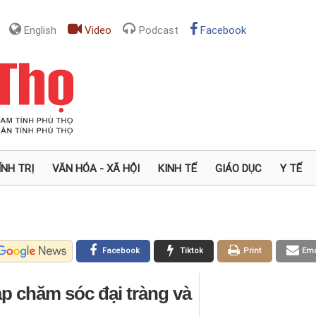
English
Video
Podcast
Facebook
ÍNH TRỊ
VĂN HÓA - XÃ HỘI
KINH TẾ
GIÁO DỤC
Y TẾ
Facebook
Tiktok
Print
Ema
áp chăm sóc đại tràng và