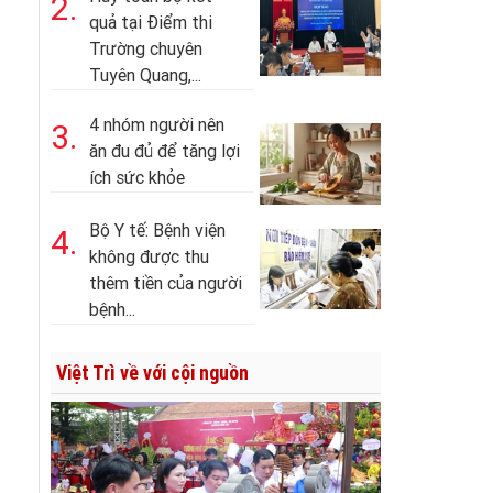
2.
quả tại Điểm thi
Trường chuyên
Tuyên Quang,...
4 nhóm người nên
3.
ăn đu đủ để tăng lợi
ích sức khỏe
Bộ Y tế: Bệnh viện
4.
không được thu
thêm tiền của người
bệnh...
Việt Trì về với cội nguồn