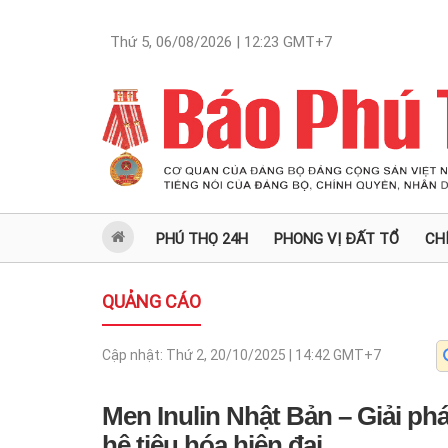
Thứ 5, 06/08/2026 | 12:23
GMT+7
PHÚ THỌ 24H
PHONG VỊ ĐẤT TỔ
CH
QUẢNG CÁO
Cập nhật:
Thứ 2, 20/10/2025 | 14:42
GMT+7
Men Inulin Nhật Bản – Giải ph
hệ tiêu hóa hiện đại