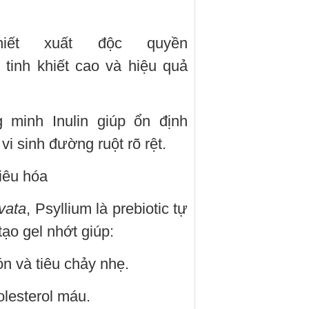
iết xuất độc quyền
tinh khiết cao và hiệu quả
minh Inulin giúp ổn định
i sinh đường ruột rõ rệt.
tiêu hóa
vata
, Psyllium là prebiotic tự
ạo gel nhớt giúp:
n và tiêu chảy nhẹ.
lesterol máu.