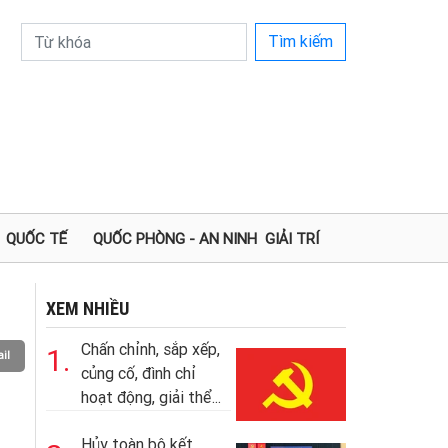
Tìm kiếm
QUỐC TẾ
QUỐC PHÒNG - AN NINH
GIẢI TRÍ
XEM NHIỀU
Chấn chỉnh, sắp xếp,
1.
il
củng cố, đình chỉ
hoạt động, giải thể...
Hủy toàn bộ kết