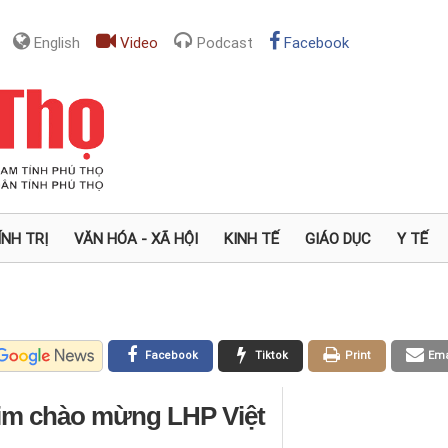
English
Video
Podcast
Facebook
ÍNH TRỊ
VĂN HÓA - XÃ HỘI
KINH TẾ
GIÁO DỤC
Y TẾ
Facebook
Tiktok
Print
Ema
him chào mừng LHP Việt