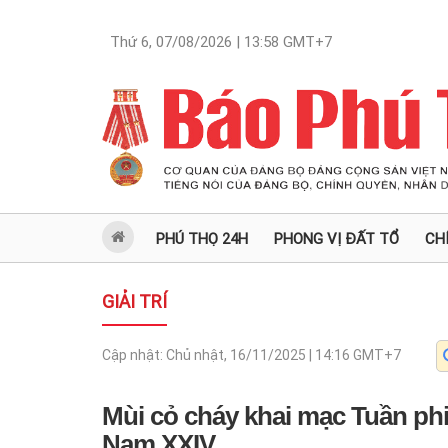
Thứ 6, 07/08/2026 | 13:58
GMT+7
PHÚ THỌ 24H
PHONG VỊ ĐẤT TỔ
CH
GIẢI TRÍ
Cập nhật:
Chủ nhật, 16/11/2025 | 14:16
GMT+7
Mùi cỏ cháy khai mạc Tuần p
Nam XXIV