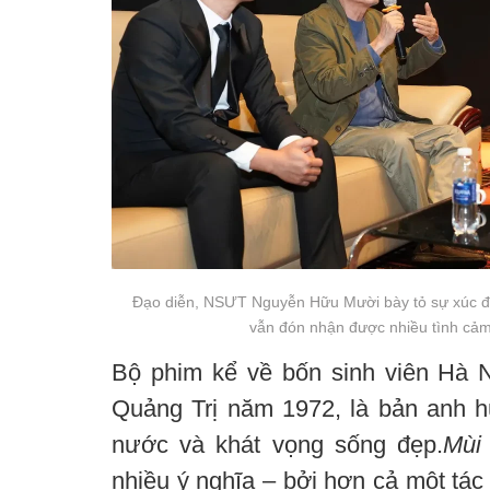
Đạo diễn, NSƯT Nguyễn Hữu Mười bày tỏ sự xúc độ
vẫn đón nhận được nhiều tình cả
Bộ phim kể về bốn sinh viên Hà N
Quảng Trị năm 1972, là bản anh hù
nước và khát vọng sống đẹp.
Mùi
nhiều ý nghĩa – bởi hơn cả một tác 