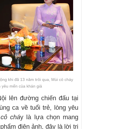
ng khi đã 13 năm trôi qua, Mùi cỏ cháy
m yêu mến của khán giả
ội lên đường chiến đấu tại
ng ca về tuổi trẻ, lòng yêu
 cỏ chá
y là lựa chọn mang
phẩm điện ảnh, đây là lời tri