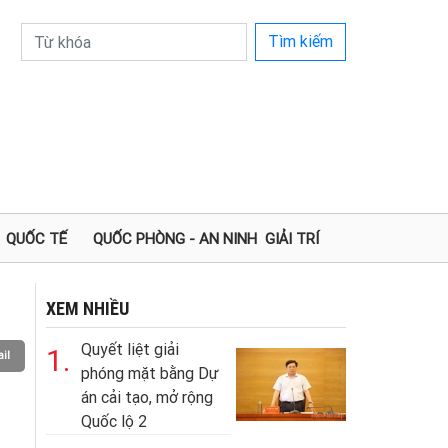
Tìm kiếm
QUỐC TẾ
QUỐC PHÒNG - AN NINH
GIẢI TRÍ
XEM NHIỀU
Quyết liệt giải
1.
il
phóng mặt bằng Dự
án cải tạo, mở rộng
Quốc lộ 2