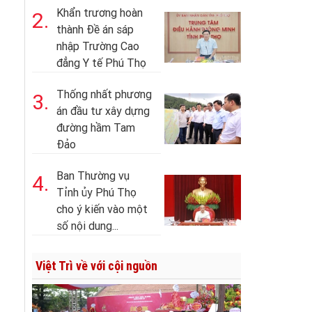
Khẩn trương hoàn
2.
thành Đề án sáp
nhập Trường Cao
đẳng Y tế Phú Thọ
Thống nhất phương
3.
án đầu tư xây dựng
đường hầm Tam
Đảo
Ban Thường vụ
4.
Tỉnh ủy Phú Thọ
cho ý kiến vào một
số nội dung...
Việt Trì về với cội nguồn