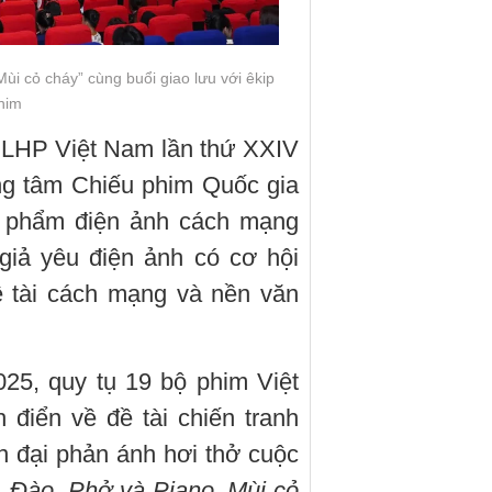
 cỏ cháy” cùng buổi giao lưu với êkip
him
 LHP Việt Nam lần thứ XXIV
ng tâm Chiếu phim Quốc gia
c phẩm điện ảnh cách mạng
giả yêu điện ảnh có cơ hội
 tài cách mạng và nền văn
025, quy tụ 19 bộ phim Việt
 điển về đề tài chiến tranh
 đại phản ánh hơi thở cuộc
, Đào, Phở và Piano, Mùi cỏ