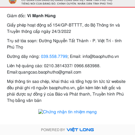
Giám đốc:
Vi Mạnh Hùng
Giấy phép hoạt động số 154/GP-BTTTT, do Bộ Thông tin và
Truyền thông cấp ngày 24/3/2022
Trụ sở tòa soạn: Đường Nguyễn Tất Thành - P. Việt Trì - tỉnh
Phú Thọ
Đường dây nóng:
039.558.7799
; Email: info@baophutho.vn
Liên hệ quảng cáo: 0210.3814337/ 0966.683988.
Email:quangcao.baophutho@gmail.com
Mọi thông tin sao chép, khai thác và tổng hợp tin tức từ website
đều phải ghi rõ nguồn baophutho.vn, gắn kèm liên kết gốc và
phải được sự đồng ý của Báo và Phát thanh, Truyền hình Phú
Thọ bằng văn bản
POWERED BY