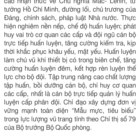
cao nhận thức về Chủ nghĩa Mác- Lênin, tư
tưởng Hồ Chí Minh, đường lối, chủ trương của
Đảng, chính sách, pháp luật Nhà nước. Thực
hiện nghiêm nền nếp, chế độ huấn luyện; phát
huy vai trò cơ quan các cấp và đội ngũ cán bộ
trực tiếp huấn luyện, tăng cường kiểm tra, kịp
thời khắc phục khâu yếu, mặt yếu. Huấn luyện
làm chủ vũ khí thiết bị có trong biên chế, tăng
cường huấn luyện đêm, kết hợp rèn luyện thể
lực cho bộ đội. Tập trung nâng cao chất lượng
tập huấn, bồi dưỡng cán bộ, chỉ huy cơ quan
các cấp, nhất là cán bộ trực tiếp quản lý huấn
luyện cấp phân đội. Chỉ đạo xây dựng đơn vị
vững mạnh toàn diện “Mẫu mực, tiêu biểu”
trong lực lượng vũ trang tỉnh theo Chỉ thị số 79
của Bộ trưởng Bộ Quốc phòng.