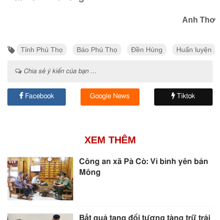
Anh Thơ
Tỉnh Phú Thọ
Báo Phú Thọ
Đền Hùng
Huấn luyện
Chia sẻ ý kiến của bạn ...
Facebook
Google News
Tiktok
XEM THÊM
Công an xã Pà Cò: Vì bình yên bản
Mông
Bắt quả tang đối tượng tàng trữ trái