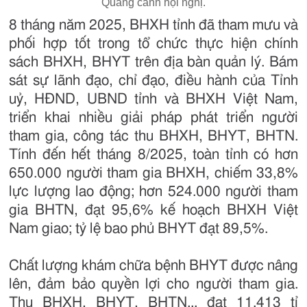
Quang cảnh hội nghị.
8 tháng năm 2025, BHXH tỉnh đã tham mưu và
phối hợp tốt trong tổ chức thực hiện chính
sách BHXH, BHYT trên địa bàn quản lý. Bám
sát sự lãnh đạo, chỉ đạo, điều hành của Tỉnh
uỷ, HĐND, UBND tỉnh và BHXH Việt Nam,
triển khai nhiều giải pháp phát triển người
tham gia, công tác thu BHXH, BHYT, BHTN.
Tính đến hết tháng 8/2025, toàn tỉnh có hơn
650.000 người tham gia BHXH, chiếm 33,8%
lực lượng lao động; hơn 524.000 người tham
gia BHTN, đạt 95,6% kế hoạch BHXH Việt
Nam giao; tỷ lệ bao phủ BHYT đạt 89,5%.
Chất lượng khám chữa bệnh BHYT được nâng
lên, đảm bảo quyền lợi cho người tham gia.
Thu BHXH, BHYT, BHTN... đạt 11.413 tỉ