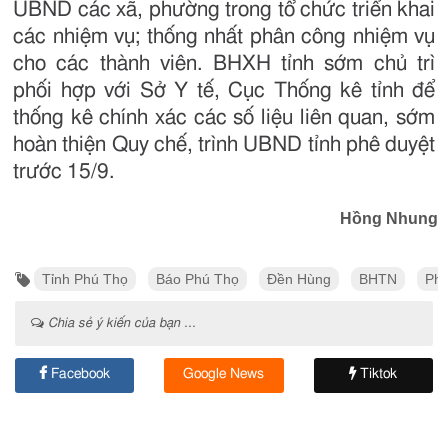
UBND các xã, phường trong tổ chức triển khai
các nhiệm vụ; thống nhất phân công nhiệm vụ
cho các thành viên. BHXH tỉnh sớm chủ trì
phối hợp với Sở Y tế, Cục Thống kê tỉnh để
thống kê chính xác các số liệu liên quan, sớm
hoàn thiện Quy chế, trình UBND tỉnh phê duyệt
trước 15/9.
Hồng Nhung
Tỉnh Phú Thọ
Báo Phú Thọ
Đền Hùng
BHTN
Phó
Chia sẻ ý kiến của bạn ...
Facebook
Google News
Tiktok