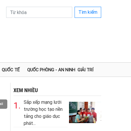
Tìm kiếm
QUỐC TẾ
QUỐC PHÒNG - AN NINH
GIẢI TRÍ
XEM NHIỀU
Sắp xếp mạng lưới
1.
il
trường học tạo nền
tảng cho giáo dục
phát...