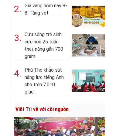
Giá vàng hôm nay 8-
2.
8: Tăng vọt
Cứu sống trẻ sinh
3.
cực non 25 tuần
thai, nặng gần 700
gram
Phú Thọ khảo sát
4.
năng lực tiếng Anh
cho trên 7.010
giáo...
Việt Trì về với cội nguồn