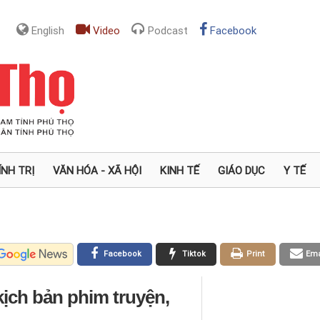
English
Video
Podcast
Facebook
ÍNH TRỊ
VĂN HÓA - XÃ HỘI
KINH TẾ
GIÁO DỤC
Y TẾ
Facebook
Tiktok
Print
Ema
kịch bản phim truyện,