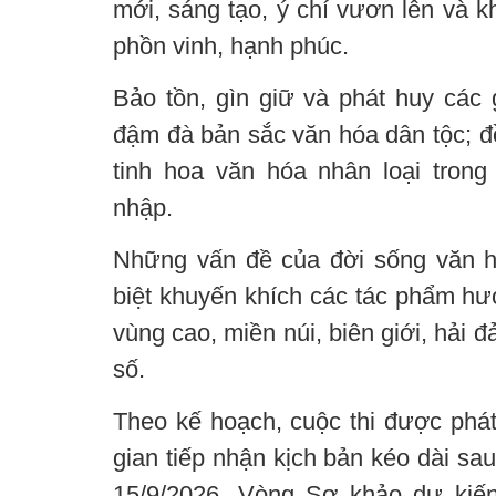
mới, sáng tạo, ý chí vươn lên và k
phồn vinh, hạnh phúc.
Bảo tồn, gìn giữ và phát huy các g
đậm đà bản sắc văn hóa dân tộc; đồ
tinh hoa văn hóa nhân loại trong 
nhập.
Những vấn đề của đời sống văn h
biệt khuyến khích các tác phẩm hướ
vùng cao, miền núi, biên giới, hải 
số.
Theo kế hoạch, cuộc thi được phát
gian tiếp nhận kịch bản kéo dài sa
15/9/2026. Vòng Sơ khảo dự kiến