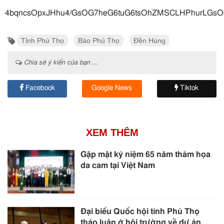
4bqncsOpxJHhu4/GsOG7heG6tu
Tỉnh Phú Thọ
Báo Phú Thọ
Đền Hùng
Chia sẻ ý kiến của bạn ...
Facebook
Google News
Tiktok
XEM THÊM
Gặp mặt kỷ niệm 65 năm thảm họa
da cam tại Việt Nam
Đại biểu Quốc hội tỉnh Phú Thọ
thảo luận ở hội trường về dự án