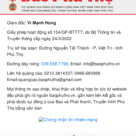
Giám đốc:
Vi Mạnh Hùng
Giấy phép hoạt động số 154/GP-BTTTT, do Bộ Thông tin và
Truyền thông cấp ngày 24/3/2022
Trụ sở tòa soạn: Đường Nguyễn Tất Thành - P. Việt Trì - tỉnh
Phú Thọ
Đường dây nóng:
039.558.7799
; Email: info@baophutho.vn
Liên hệ quảng cáo: 0210.3814337/ 0966.683988.
Email:quangcao.baophutho@gmail.com
Mọi thông tin sao chép, khai thác và tổng hợp tin tức từ website
đều phải ghi rõ nguồn baophutho.vn, gắn kèm liên kết gốc và
phải được sự đồng ý của Báo và Phát thanh, Truyền hình Phú
Thọ bằng văn bản