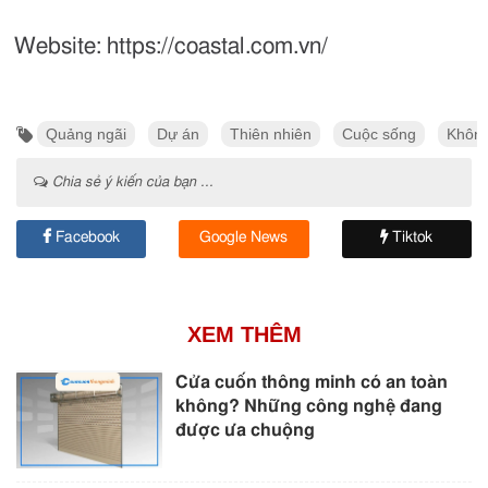
Website: https://coastal.com.vn/
Quảng ngãi
Dự án
Thiên nhiên
Cuộc sống
Không
Chia sẻ ý kiến của bạn ...
Facebook
Google News
Tiktok
XEM THÊM
Cửa cuốn thông minh có an toàn
không? Những công nghệ đang
được ưa chuộng