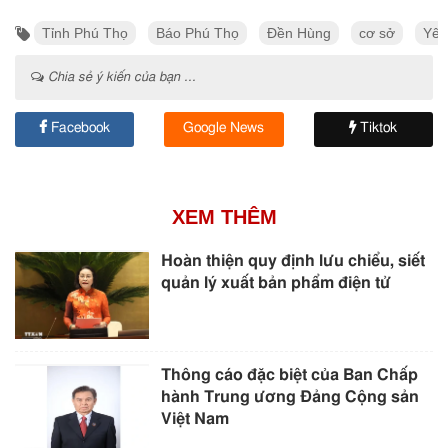
Tỉnh Phú Thọ
Báo Phú Thọ
Đền Hùng
cơ sở
Yêu
Chia sẻ ý kiến của bạn ...
Facebook
Google News
Tiktok
XEM THÊM
Hoàn thiện quy định lưu chiểu, siết
quản lý xuất bản phẩm điện tử
Thông cáo đặc biệt của Ban Chấp
hành Trung ương Đảng Cộng sản
Việt Nam