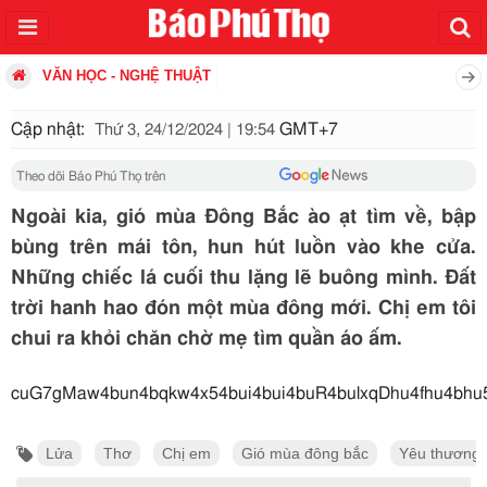
VĂN HỌC - NGHỆ THUẬT
Cập nhật:
GMT+7
Thứ 3, 24/12/2024 | 19:54
Theo dõi Báo Phú Thọ trên
Ngoài kia, gió mùa Đông Bắc ào ạt tìm về, bập
bùng trên mái tôn, hun hút luồn vào khe cửa.
Những chiếc lá cuối thu lặng lẽ buông mình. Đất
trời hanh hao đón một mùa đông mới. Chị em tôi
chui ra khỏi chăn chờ mẹ tìm quần áo ấm.
cuG7gMaw4bun4bqkw4x54
Lửa
Thơ
Chị em
Gió mùa đông bắc
Yêu thương