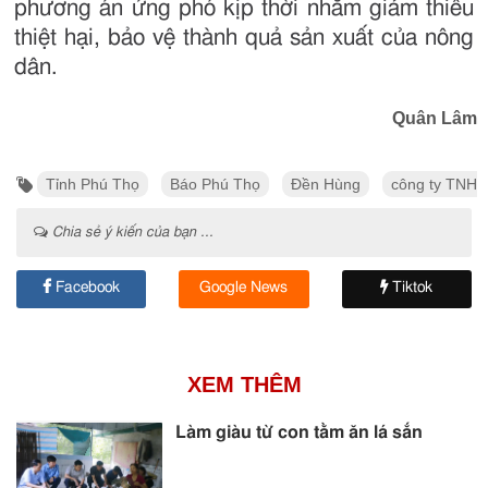
phương án ứng phó kịp thời nhằm giảm thiểu
thiệt hại, bảo vệ thành quả sản xuất của nông
dân.
Quân Lâm
Tỉnh Phú Thọ
Báo Phú Thọ
Đền Hùng
công ty TNHH
Chia sẻ ý kiến của bạn ...
Facebook
Google News
Tiktok
XEM THÊM
Làm giàu từ con tằm ăn lá sắn