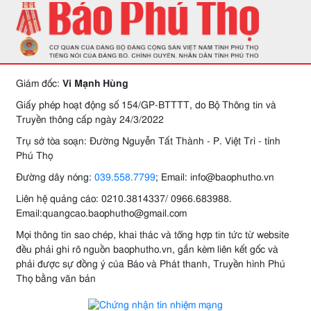
Giám đốc:
Vi Mạnh Hùng
Giấy phép hoạt động số 154/GP-BTTTT, do Bộ Thông tin và
Truyền thông cấp ngày 24/3/2022
Trụ sở tòa soạn: Đường Nguyễn Tất Thành - P. Việt Trì - tỉnh
Phú Thọ
Đường dây nóng:
039.558.7799
; Email: info@baophutho.vn
Liên hệ quảng cáo: 0210.3814337/ 0966.683988.
Email:quangcao.baophutho@gmail.com
Mọi thông tin sao chép, khai thác và tổng hợp tin tức từ website
đều phải ghi rõ nguồn baophutho.vn, gắn kèm liên kết gốc và
phải được sự đồng ý của Báo và Phát thanh, Truyền hình Phú
Thọ bằng văn bản