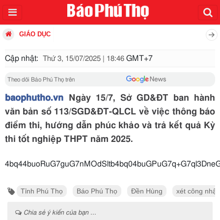
GIÁO DỤC
Cập nhật:
GMT+7
Thứ 3, 15/07/2025 | 18:46
Theo dõi Báo Phú Thọ trên
baophutho.vn
Ngày 15/7, Sở GD&ĐT ban hành
văn bản số 113/SGD&ĐT-QLCL về việc thông báo
điểm thi, hướng dẫn phúc khảo và trả kết quả Kỳ
thi tốt nghiệp THPT năm 2025.
4bq44buoRuG7guG7nMOdSltb4bq04buGPuG7q+G7ql3Dne
Tỉnh Phú Thọ
Báo Phú Thọ
Đền Hùng
xét công nhận
Chia sẻ ý kiến của bạn ...