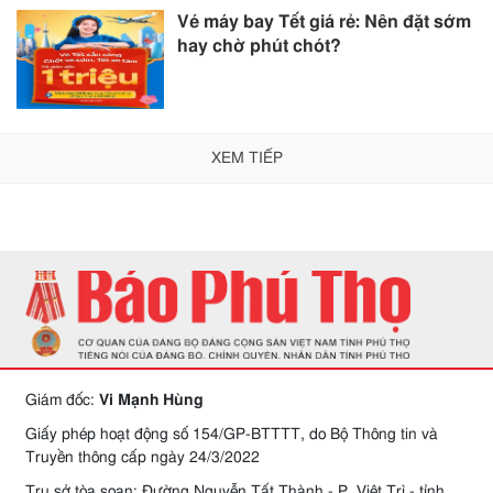
Vé máy bay Tết giá rẻ: Nên đặt sớm
hay chờ phút chót?
XEM TIẾP
Giám đốc:
Vi Mạnh Hùng
Giấy phép hoạt động số 154/GP-BTTTT, do Bộ Thông tin và
Truyền thông cấp ngày 24/3/2022
Trụ sở tòa soạn: Đường Nguyễn Tất Thành - P. Việt Trì - tỉnh