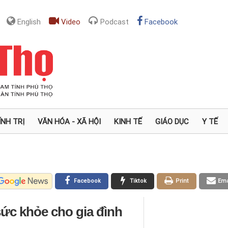
English
Video
Podcast
Facebook
ÍNH TRỊ
VĂN HÓA - XÃ HỘI
KINH TẾ
GIÁO DỤC
Y TẾ
Facebook
Tiktok
Print
Ema
sức khỏe cho gia đình