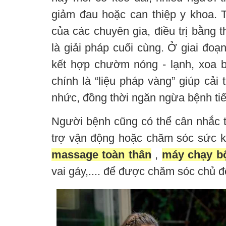
giảm đau hoặc can thiệp y khoa. T
của các chuyên gia, điều trị bằng 
là giải pháp cuối cùng. Ở giai đoạn
kết hợp chườm nóng - lạnh, xoa 
chính là “liệu pháp vàng” giúp cải 
nhức, đồng thời ngăn ngừa bệnh tiế
Người bệnh cũng có thể cân nhắc tì
trợ vận động hoặc chăm sóc sức k
massage toàn thân
,
máy chạy bộ
vai gáy,.... để được chăm sóc chủ đ