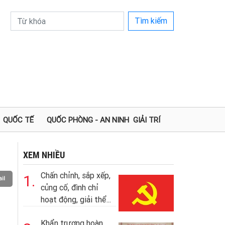
Tìm kiếm
QUỐC TẾ
QUỐC PHÒNG - AN NINH
GIẢI TRÍ
XEM NHIỀU
Chấn chỉnh, sắp xếp,
1.
il
củng cố, đình chỉ
hoạt động, giải thể...
Khẩn trương hoàn