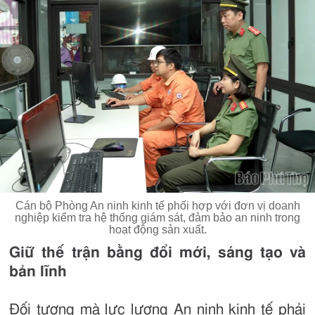
Cán bộ Phòng An ninh kinh tế phối hợp với đơn vị doanh
nghiệp kiểm tra hệ thống giám sát, đảm bảo an ninh trong
hoạt động sản xuất.
Giữ thế trận bằng đổi mới, sáng tạo và
bản lĩnh
Đối tượng mà lực lượng An ninh kinh tế phải