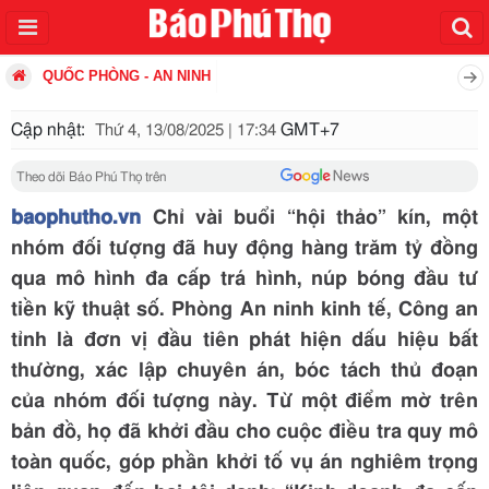
QUỐC PHÒNG - AN NINH
Cập nhật:
GMT+7
Thứ 4, 13/08/2025 | 17:34
Theo dõi Báo Phú Thọ trên
baophutho.vn
Chỉ vài buổi “hội thảo” kín, một
nhóm đối tượng đã huy động hàng trăm tỷ đồng
qua mô hình đa cấp trá hình, núp bóng đầu tư
tiền kỹ thuật số. Phòng An ninh kinh tế, Công an
tỉnh là đơn vị đầu tiên phát hiện dấu hiệu bất
thường, xác lập chuyên án, bóc tách thủ đoạn
của nhóm đối tượng này. Từ một điểm mờ trên
bản đồ, họ đã khởi đầu cho cuộc điều tra quy mô
toàn quốc, góp phần khởi tố vụ án nghiêm trọng