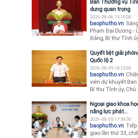
Ban Thường vụ Tỉnh
dung quan trọng
2026-08-06 13:10:00
baophutho.vn
Sáng 
Phạm Đại Dương - 
Đảng, Bí thư Tỉnh ủ
Quyết liệt giải phó
Quốc lộ 2
2026-08-05 18:15:00
baophutho.vn
Chiều
viên dự khuyết Ban
Bí thư Tỉnh ủy, Chủ 
Ngoại giao khoa họ
năng lực phát...
2026-08-05 17:38:00
baophutho.vn
Tiếp 
giao lần thứ 33, ch