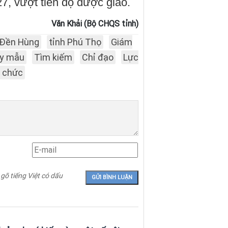
7, vượt tiến độ được giao.
Văn Khải (Bộ CHQS tỉnh)
Đền Hùng
tỉnh Phú Thọ
Giám
y mẫu
Tìm kiếm
Chỉ đạo
Lực
 chức
 gõ tiếng Việt có dấu