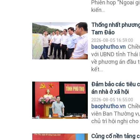
Phiên họp “Ngoại g
kiến...
Thống nhất phương
Tam Đảo
2026-08-05 16:59:00
baophutho.vn
Chiều
với UBND tỉnh Thái 
về phương án đầu 
kết...
Đảm bảo các tiêu ch
án nhà ở xã hội
2026-08-05 16:55:00
baophutho.vn
Chiều
viên Ban Thường vụ
chủ trì hội nghị cho
Củng cố nền tảng ch