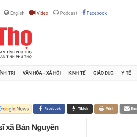
English
Video
Podcast
Facebook
ÍNH TRỊ
VĂN HÓA - XÃ HỘI
KINH TẾ
GIÁO DỤC
Y TẾ
Facebook
Tiktok
Print
Ema
t sĩ xã Bản Nguyên