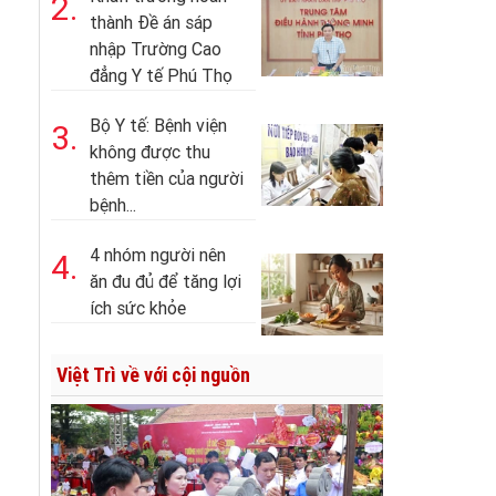
2.
thành Đề án sáp
nhập Trường Cao
đẳng Y tế Phú Thọ
Bộ Y tế: Bệnh viện
3.
không được thu
thêm tiền của người
bệnh...
4 nhóm người nên
4.
ăn đu đủ để tăng lợi
ích sức khỏe
Việt Trì về với cội nguồn