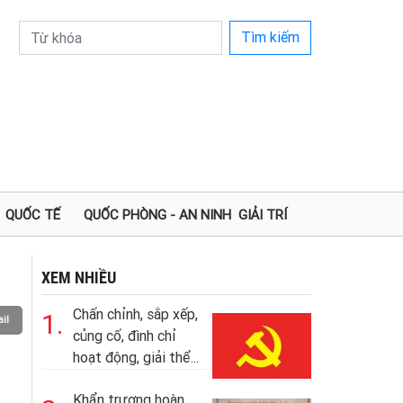
Tìm kiếm
QUỐC TẾ
QUỐC PHÒNG - AN NINH
GIẢI TRÍ
XEM NHIỀU
Chấn chỉnh, sắp xếp,
1.
il
củng cố, đình chỉ
hoạt động, giải thể...
Khẩn trương hoàn