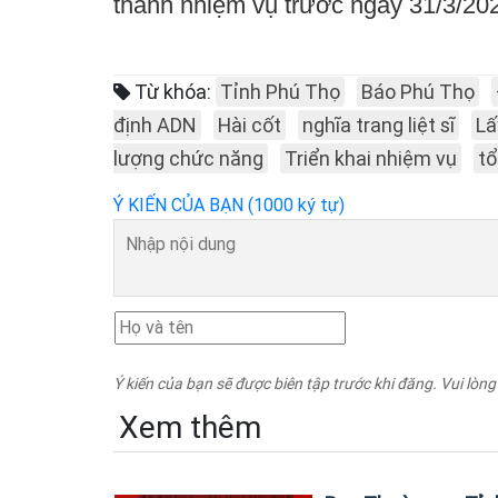
thành nhiệm vụ trước ngày 31/3/202
Từ khóa:
Tỉnh Phú Thọ
Báo Phú Thọ
định ADN
Hài cốt
nghĩa trang liệt sĩ
Lấ
lượng chức năng
Triển khai nhiệm vụ
tổ
Ý KIẾN CỦA BẠN (1000 ký tự)
Ý kiến của bạn sẽ được biên tập trước khi đăng. Vui lòng
Xem thêm