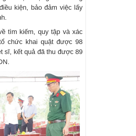
iều kiện, bảo đảm việc lấy
nh.
ề tìm kiếm, quy tập và xác
h tổ chức khai quật được 98
iệt sĩ, kết quả đã thu được 89
DN.