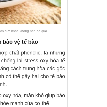
 ích sức khỏe không nên bỏ qua.
p bảo vệ tế bào
 hợp chất phenolic, là những
hống lại stress oxy hóa tế
ằng cách trung hòa các gốc
h có thể gây hại cho tế bào
nh.
o oxy hóa, mận khô giúp bảo
khỏe mạnh của cơ thể.