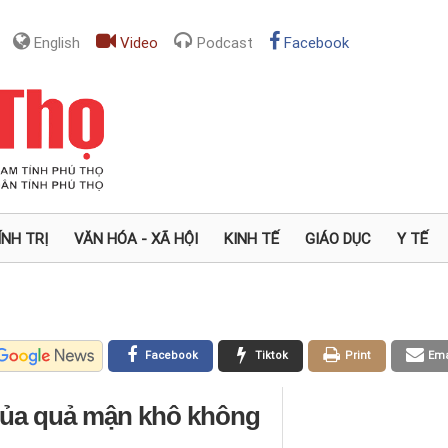
English
Video
Podcast
Facebook
ÍNH TRỊ
VĂN HÓA - XÃ HỘI
KINH TẾ
GIÁO DỤC
Y TẾ
Facebook
Tiktok
Print
Ema
 của quả mận khô không