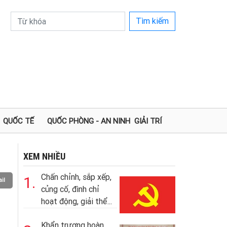
Tìm kiếm
QUỐC TẾ
QUỐC PHÒNG - AN NINH
GIẢI TRÍ
XEM NHIỀU
Chấn chỉnh, sắp xếp,
1.
il
củng cố, đình chỉ
hoạt động, giải thể...
Khẩn trương hoàn