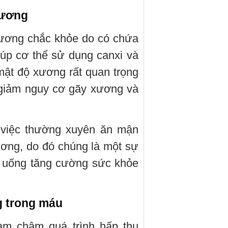
xương
xương chắc khỏe do có chứa
iúp cơ thể sử dụng canxi và
 mật độ xương rất quan trọng
úp giảm nguy cơ gãy xương và
 việc thường xuyên ăn mận
ương, do đó chúng là một sự
n uống tăng cường sức khỏe
g trong máu
àm chậm quá trình hấp thụ