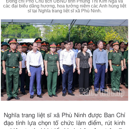
Đồng chí Phó Chủ tịch UBND tỉnh Phùng Thị Kim Nga và
các đại biểu dâng hương, hoa tưởng niệm các Anh hùng liệt
sĩ tại Nghĩa trang liệt sĩ xã Phù Ninh.
Nghĩa trang liệt sĩ xã Phù Ninh được Ban Chỉ
đạo tỉnh lựa chọn tổ chức làm điểm, rút kinh