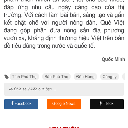
đáp ứng nhu cầu ngày càng cao của thị
trường. Với cách làm bài bản, sáng tạo và gắn
kết chặt chẽ với người nông dân, Quê Việt
đang góp phần đưa nông sản địa phương
vươn xa, khẳng định thương hiệu Việt trên bản
đồ tiêu dùng trong nước và quốc tế.
Quốc Minh
Tỉnh Phú Thọ
Báo Phú Thọ
Đền Hùng
Công ty
S
Chia sẻ ý kiến của bạn ...
Facebook
Google News
Tiktok