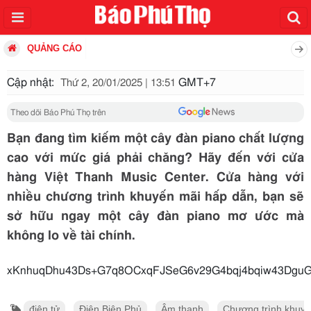
QUẢNG CÁO
Cập nhật:
GMT+7
Thứ 2, 20/01/2025 | 13:51
Theo dõi Báo Phú Thọ trên
Bạn đang tìm kiếm một cây đàn piano chất lượng
cao với mức giá phải chăng? Hãy đến với cửa
hàng Việt Thanh Music Center. Cửa hàng với
nhiều chương trình khuyến mãi hấp dẫn, bạn sẽ
sở hữu ngay một cây đàn piano mơ ước mà
không lo về tài chính.
xKnhuqDhu43Ds+G7q8OCxqFJSe
điện tử
Điện Biên Phủ
Âm thanh
Chương trình khuyế