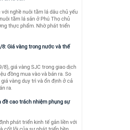
với nghề nuôi tằm lá dâu chủ yếu
ề nuôi tằm lá sắn ở Phú Thọ chủ
ường thực phẩm. Nhờ phát triển
/8: Giá vàng trong nước và thế
/8), giá vàng SJC trong giao dịch
iệu đồng mua vào và bán ra. So
, giá vàng duy trì và ổn định ở cả
án ra.
 đề cao trách nhiệm phụng sự
ịnh phát triển kinh tế gắn liền với
à cốt lõi của sự phát triển bền