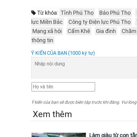
Từ khóa:
Tỉnh Phú Thọ
Báo Phú Thọ
lực Miền Bắc
Công ty Điện lực Phú Thọ
Mạng xã hội
Cẩm Khê
Gia đình
Chăm 
thông tin
Ý KIẾN CỦA BẠN (1000 ký tự)
Ý kiến của bạn sẽ được biên tập trước khi đăng. Vui lòng
Xem thêm
Làm giàu từ con tằ