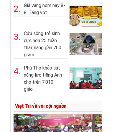
Giá vàng hôm nay 8-
2.
8: Tăng vọt
Cứu sống trẻ sinh
3.
cực non 25 tuần
thai, nặng gần 700
gram
Phú Thọ khảo sát
4.
năng lực tiếng Anh
cho trên 7.010
giáo...
Việt Trì về với cội nguồn