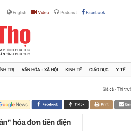
English
Video
Podcast
Facebook
ÍNH TRỊ
VĂN HÓA - XÃ HỘI
KINH TẾ
GIÁO DỤC
Y TẾ
Giá cả - Thị tr
Facebook
Tiktok
Print
Ema
n” hóa đơn tiền điện