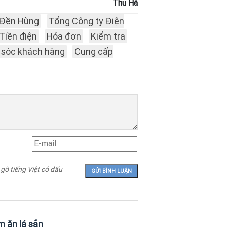
Thu Hà
Đền Hùng
Tổng Công ty Điện
Tiền điện
Hóa đơn
Kiểm tra
sóc khách hàng
Cung cấp
 gõ tiếng Việt có dấu
m ăn lá sắn