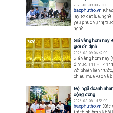
2026-08-09 08:23:00
baophutho.vn
Khác 
lấy tơ dệt lụa, ngh
yếu phục vụ thị tr
nghề...
Giá vàng hôm nay 9
giới ổn định
2026-08-09 06:42:00
Giá vàng hôm nay (9
ở mức 141 – 144 tr
với phiên liền trước
chiều mua vào và b
Đội ngũ doanh nhân
cộng đồng
2026-08-08 14:56:00
baophutho.vn
Xác đ
trách nhiệm xã hội l