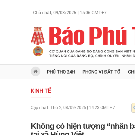
Chủ nhật, 09/08/2026 | 15:06
GMT+7
PHÚ THỌ 24H
PHONG VỊ ĐẤT TỔ
CH
KINH TẾ
Cập nhật:
Thứ 2, 08/09/2025 | 14:23
GMT+7
Không có hiện tượng “nhân bả
tại xã Hùng Việt