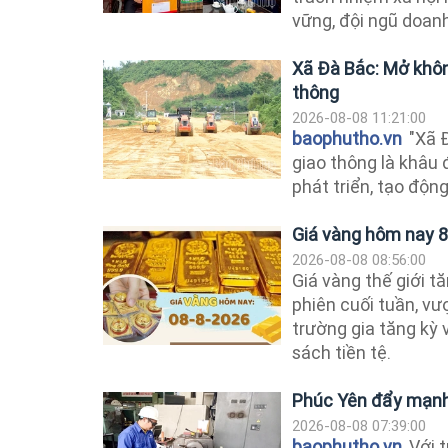
vững, đội ngũ doanh
Xã Đà Bắc: Mở không
thông
2026-08-08 11:21:00
baophutho.vn
"Xã Đ
giao thông là khâu
phát triển, tạo động
Giá vàng hôm nay 8
2026-08-08 08:56:00
Giá vàng thế giới 
phiên cuối tuần, vư
trường gia tăng kỳ 
sách tiền tệ.
Phúc Yên đẩy mạnh 
2026-08-08 07:39:00
baophutho.vn
Với t