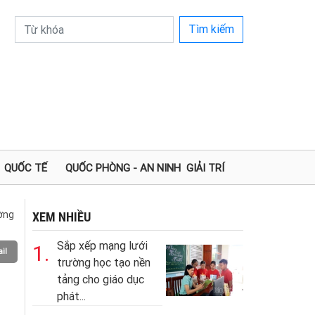
Tìm kiếm
QUỐC TẾ
QUỐC PHÒNG - AN NINH
GIẢI TRÍ
ường
XEM NHIỀU
Sắp xếp mạng lưới
1.
il
trường học tạo nền
tảng cho giáo dục
phát...