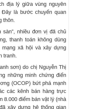
h địa lý giữa vùng nguyên
c. Đây là bước chuyển quan
g thôn.
 sàn”, nhiều đơn vị đã chủ
ng, thanh toán không dùng
n mạng xã hội và xây dựng
 tranh.
anh sơn) do chị Nguyễn Thị
ong những minh chứng điển
hương (OCOP) bứt phá mạnh
ác các kênh bán hàng trực
n 8.000 điểm bán vật lý (nhà
s đã xây dựng hệ thống gian