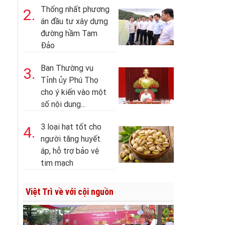
Thống nhất phương
2.
án đầu tư xây dựng
đường hầm Tam
Đảo
Ban Thường vụ
3.
Tỉnh ủy Phú Thọ
cho ý kiến vào một
số nội dung...
3 loại hạt tốt cho
4.
người tăng huyết
áp, hỗ trợ bảo vệ
tim mạch
Việt Trì về với cội nguồn