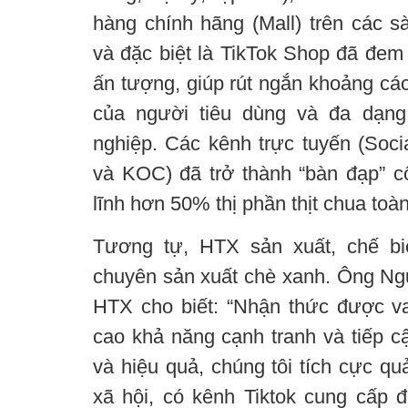
hàng chính hãng (Mall) trên các 
và đặc biệt là TikTok Shop đã đem
ấn tượng, giúp rút ngắn khoảng cá
của người tiêu dùng và đa dạng
nghiệp. Các kênh trực tuyến (Soci
và KOC) đã trở thành “bàn đạp” cố
lĩnh hơn 50% thị phần thịt chua toà
Tương tự, HTX sản xuất, chế b
chuyên sản xuất chè xanh. Ông N
HTX cho biết: “Nhận thức được v
cao khả năng cạnh tranh và tiếp 
và hiệu quả, chúng tôi tích cực q
xã hội, có kênh Tiktok cung cấp đ