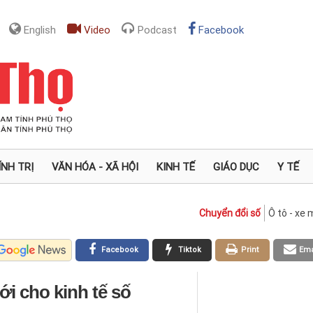
English
Video
Podcast
Facebook
ÍNH TRỊ
VĂN HÓA - XÃ HỘI
KINH TẾ
GIÁO DỤC
Y TẾ
Chuyển đổi số
Ô tô - xe
Facebook
Tiktok
Print
Ema
i cho kinh tế số