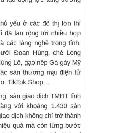
ủ yếu ở các đô thị lớn thì
ố đã lan rộng tới nhiều hợp
à các làng nghề trong tỉnh.
bưởi Đoan Hùng, chè Long
Hùng Lô, gạo nếp Gà gáy Mỹ
các sàn thương mại điện tử
o, TikTok Shop...
g, sàn giao dịch TMĐT tỉnh
àng với khoảng 1.430 sản
iao dịch không chỉ trở thành
 hiệu quả mà còn từng bước