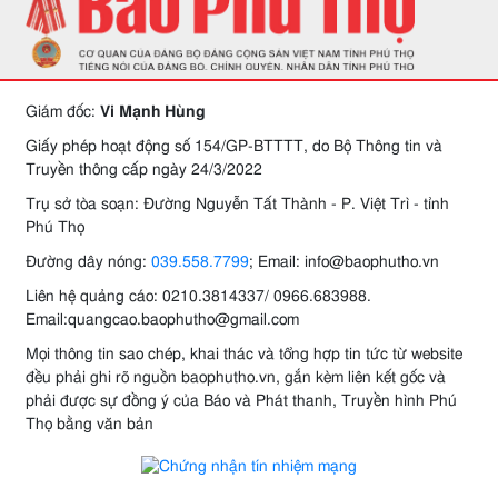
Giám đốc:
Vi Mạnh Hùng
Giấy phép hoạt động số 154/GP-BTTTT, do Bộ Thông tin và
Truyền thông cấp ngày 24/3/2022
Trụ sở tòa soạn: Đường Nguyễn Tất Thành - P. Việt Trì - tỉnh
Phú Thọ
Đường dây nóng:
039.558.7799
; Email: info@baophutho.vn
Liên hệ quảng cáo: 0210.3814337/ 0966.683988.
Email:quangcao.baophutho@gmail.com
Mọi thông tin sao chép, khai thác và tổng hợp tin tức từ website
đều phải ghi rõ nguồn baophutho.vn, gắn kèm liên kết gốc và
phải được sự đồng ý của Báo và Phát thanh, Truyền hình Phú
Thọ bằng văn bản