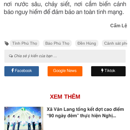
nơi nước sâu, chảy siết, nơi cắm biển cảnh
báo nguy hiểm để đảm bảo an toàn tính mạng.
Cẩm Lệ
Tỉnh Phú Thọ
Báo Phú Thọ
Đền Hùng
Cảnh sát phò
Chia sẻ ý kiến của bạn ...
Facebook
Google News
Tiktok
XEM THÊM
Xã Văn Lang tổng kết đợt cao điểm
“90 ngày đêm” thực hiện Nghị...