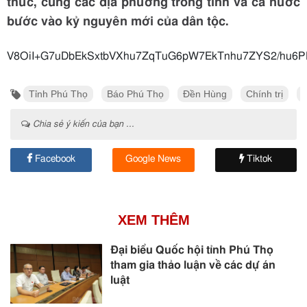
thức, cùng các địa phương trong tỉnh và cả nước
bước vào kỷ nguyên mới của dân tộc.
V8OiI+G7uDbEkSxtbVXhu7ZqTuG
Tỉnh Phú Thọ
Báo Phú Thọ
Đền Hùng
Chính trị
Chia sẻ ý kiến của bạn ...
Facebook
Google News
Tiktok
XEM THÊM
Đại biểu Quốc hội tỉnh Phú Thọ
tham gia thảo luận về các dự án
luật