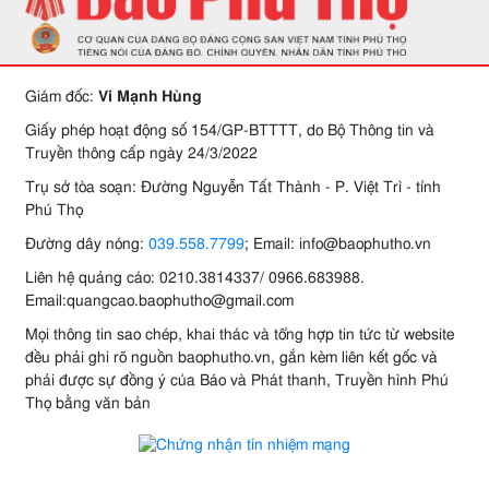
Giám đốc:
Vi Mạnh Hùng
Giấy phép hoạt động số 154/GP-BTTTT, do Bộ Thông tin và
Truyền thông cấp ngày 24/3/2022
Trụ sở tòa soạn: Đường Nguyễn Tất Thành - P. Việt Trì - tỉnh
Phú Thọ
Đường dây nóng:
039.558.7799
; Email: info@baophutho.vn
Liên hệ quảng cáo: 0210.3814337/ 0966.683988.
Email:quangcao.baophutho@gmail.com
Mọi thông tin sao chép, khai thác và tổng hợp tin tức từ website
đều phải ghi rõ nguồn baophutho.vn, gắn kèm liên kết gốc và
phải được sự đồng ý của Báo và Phát thanh, Truyền hình Phú
Thọ bằng văn bản