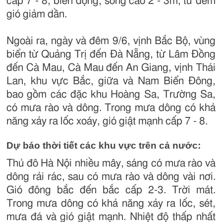
cấp 7 - 8, biển động, sóng cao 2 - 3m; từ đêm
gió giảm dần.
Ngoài ra, ngày và đêm 9/6, vịnh Bắc Bộ, vùng
biển từ Quảng Trị đến Đà Nẵng, từ Lâm Đồng
đến Cà Mau, Cà Mau đến An Giang, vịnh Thái
Lan, khu vực Bắc, giữa và Nam Biển Đông,
bao gồm các đặc khu Hoàng Sa, Trường Sa,
có mưa rào và dông. Trong mưa dông có khả
năng xảy ra lốc xoáy, gió giật mạnh cấp 7 - 8.
Dự báo thời tiết các khu vực trên cả nước:
Thủ đô Hà Nội nhiều mây, sáng có mưa rào và
dông rải rác, sau có mưa rào và dông vài nơi.
Gió đông bắc đến bắc cấp 2-3. Trời mát.
Trong mưa dông có khả năng xảy ra lốc, sét,
mưa đá và gió giật mạnh. Nhiệt độ thấp nhất