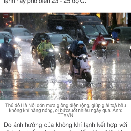
lạnh này phổ biến 23 - 25 độ C.
Thủ đô Hà Nội đón mưa giông diện rộng, giúp giải toả bầu
không khí nắng nóng, oi bứcsuốt nhiều ngày qua. Ảnh:
TTXVN
Do ảnh hưởng của không khí lạnh kết hợp với