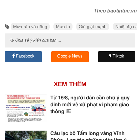
Theo baotintuc.vn
Mưa rào và dông
Mưa to
Gió giật mạnh
Nhiệt độ ca
Chia sẻ ý kiến của bạn ...
Facebook
Google News
Tiktok
XEM THÊM
Từ 15/8, người dân cần chú ý quy
định mới về xử phạt vi phạm giao
thông
Câu lạc bộ Tấm lòng vàng Vĩnh