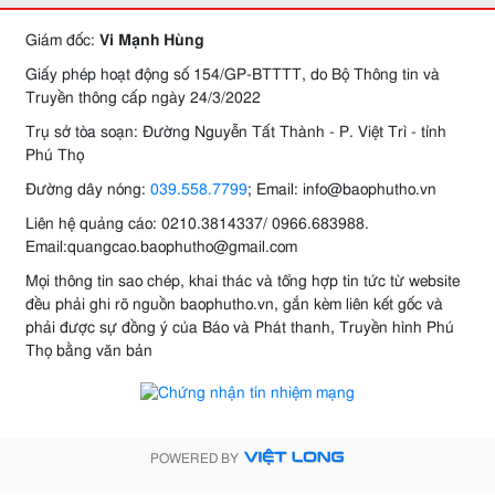
Giám đốc:
Vi Mạnh Hùng
Giấy phép hoạt động số 154/GP-BTTTT, do Bộ Thông tin và
Truyền thông cấp ngày 24/3/2022
Trụ sở tòa soạn: Đường Nguyễn Tất Thành - P. Việt Trì - tỉnh
Phú Thọ
Đường dây nóng:
039.558.7799
; Email: info@baophutho.vn
Liên hệ quảng cáo: 0210.3814337/ 0966.683988.
Email:quangcao.baophutho@gmail.com
Mọi thông tin sao chép, khai thác và tổng hợp tin tức từ website
đều phải ghi rõ nguồn baophutho.vn, gắn kèm liên kết gốc và
phải được sự đồng ý của Báo và Phát thanh, Truyền hình Phú
Thọ bằng văn bản
POWERED BY