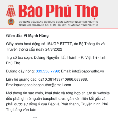
Giám đốc:
Vi Mạnh Hùng
Giấy phép hoạt động số 154/GP-BTTTT, do Bộ Thông tin và
Truyền thông cấp ngày 24/3/2022
Trụ sở tòa soạn: Đường Nguyễn Tất Thành - P. Việt Trì - tỉnh
Phú Thọ
Đường dây nóng:
039.558.7799
; Email: info@baophutho.vn
Liên hệ quảng cáo: 0210.3814337/ 0966.683988.
Email:quangcao.baophutho@gmail.com
Mọi thông tin sao chép, khai thác và tổng hợp tin tức từ website
đều phải ghi rõ nguồn baophutho.vn, gắn kèm liên kết gốc và
phải được sự đồng ý của Báo và Phát thanh, Truyền hình Phú
Thọ bằng văn bản