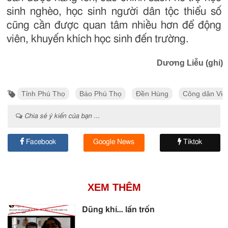
sinh nghèo, học sinh người dân tộc thiểu số
cũng cần được quan tâm nhiều hơn để động
viên, khuyến khích học sinh đến trường.
Dương Liễu (ghi)
Tỉnh Phú Thọ
Báo Phú Thọ
Đền Hùng
Công dân Việ
Chia sẻ ý kiến của bạn ...
Facebook
Google News
Tiktok
XEM THÊM
Dũng khí… lẩn trốn