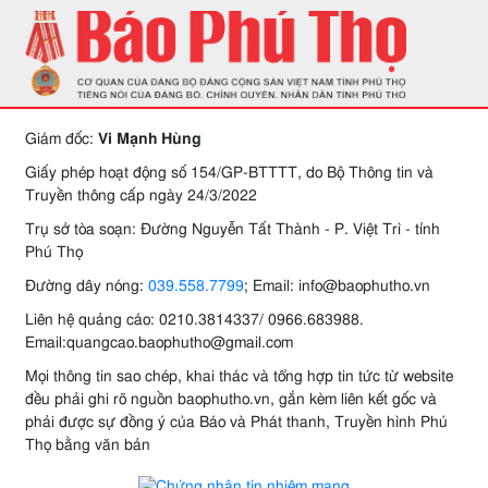
Giám đốc:
Vi Mạnh Hùng
Giấy phép hoạt động số 154/GP-BTTTT, do Bộ Thông tin và
Truyền thông cấp ngày 24/3/2022
Trụ sở tòa soạn: Đường Nguyễn Tất Thành - P. Việt Trì - tỉnh
Phú Thọ
Đường dây nóng:
039.558.7799
; Email: info@baophutho.vn
Liên hệ quảng cáo: 0210.3814337/ 0966.683988.
Email:quangcao.baophutho@gmail.com
Mọi thông tin sao chép, khai thác và tổng hợp tin tức từ website
đều phải ghi rõ nguồn baophutho.vn, gắn kèm liên kết gốc và
phải được sự đồng ý của Báo và Phát thanh, Truyền hình Phú
Thọ bằng văn bản