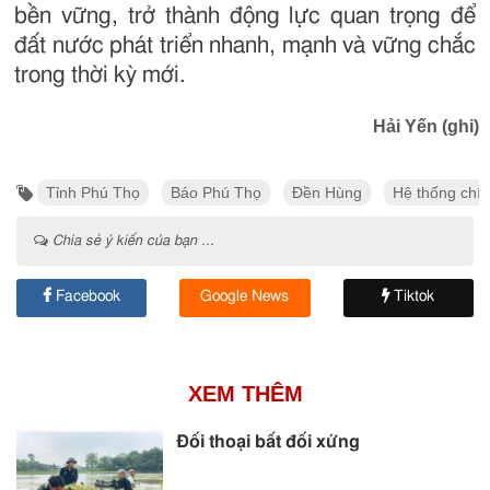
bền vững, trở thành động lực quan trọng để
đất nước phát triển nhanh, mạnh và vững chắc
trong thời kỳ mới.
Hải Yến (ghi)
Tỉnh Phú Thọ
Báo Phú Thọ
Đền Hùng
Hệ thống chính
Chia sẻ ý kiến của bạn ...
Facebook
Google News
Tiktok
XEM THÊM
Đối thoại bất đối xứng