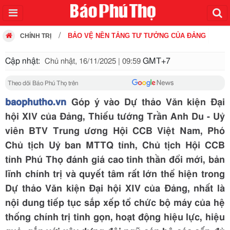
BẢO VỆ NỀN TẢNG TƯ TƯỞNG CỦA ĐẢNG
CHÍNH TRỊ
Cập nhật:
GMT+7
Chủ nhật, 16/11/2025 | 09:59
Theo dõi Báo Phú Thọ trên
baophutho.vn
Góp ý vào Dự thảo Văn kiện Đại
hội XIV của Đảng, Thiếu tướng Trần Anh Du - Uỷ
viên BTV Trung ương Hội CCB Việt Nam, Phó
Chủ tịch Uỷ ban MTTQ tỉnh, Chủ tịch Hội CCB
tỉnh Phú Thọ đánh giá cao tinh thần đổi mới, bản
lĩnh chính trị và quyết tâm rất lớn thể hiện trong
Dự thảo Văn kiện Đại hội XIV của Đảng, nhất là
nội dung tiếp tục sắp xếp tổ chức bộ máy của hệ
thống chính trị tinh gọn, hoạt động hiệu lực, hiệu