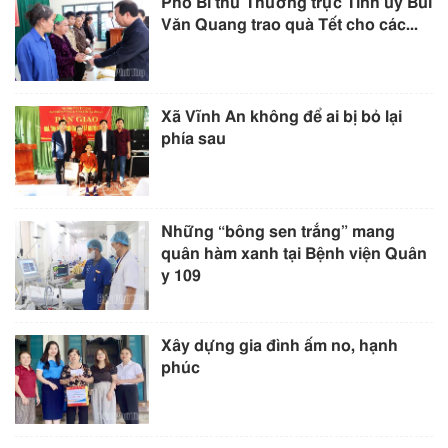
Phó Bí thư Thường trực Tỉnh ủy Bùi
Văn Quang trao quà Tết cho các...
Xã Vĩnh An không để ai bị bỏ lại
phía sau
Những “bông sen trắng” mang
quân hàm xanh tại Bệnh viện Quân
y 109
Xây dựng gia đình ấm no, hạnh
phúc