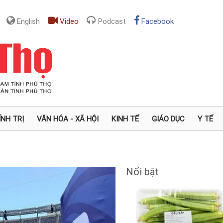
English
Video
Podcast
Facebook
ÍNH TRỊ
VĂN HÓA - XÃ HỘI
KINH TẾ
GIÁO DỤC
Y TẾ
Nổi bật