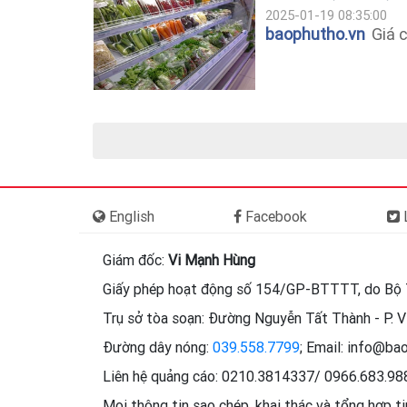
2025-01-19 08:35:00
baophutho.vn
Giá 
English
Facebook
L
Giám đốc:
Vi Mạnh Hùng
Giấy phép hoạt động số 154/GP-BTTTT, do Bộ 
Trụ sở tòa soạn: Đường Nguyễn Tất Thành - P. Vi
Đường dây nóng:
039.558.7799
; Email: info@ba
Liên hệ quảng cáo: 0210.3814337/ 0966.683.9
Mọi thông tin sao chép, khai thác và tổng hợp t