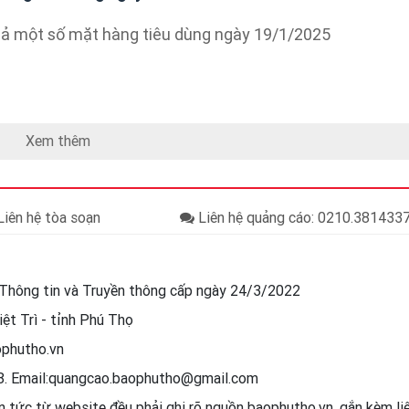
cả một số mặt hàng tiêu dùng ngày 19/1/2025
Xem thêm
iên hệ tòa soạn
Liên hệ quảng cáo: 0210.38143
Thông tin và Truyền thông cấp ngày 24/3/2022
ệt Trì - tỉnh Phú Thọ
ophutho.vn
88. Email:quangcao.baophutho@gmail.com
in tức từ website đều phải ghi rõ nguồn baophutho.vn, gắn kèm l