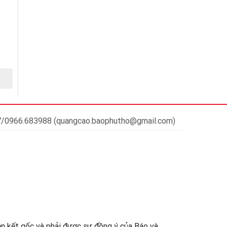
37/0966.683988 (quangcao.baophutho@gmail.com)
iên kết gốc và phải được sự đồng ý của Báo và