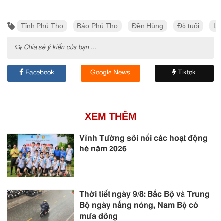
Tỉnh Phú Thọ
Báo Phú Thọ
Đền Hùng
Độ tuổi
Ly
Chia sẻ ý kiến của bạn ...
Facebook
Google News
Tiktok
XEM THÊM
Vĩnh Tường sôi nổi các hoạt động
hè năm 2026
Thời tiết ngày 9/8: Bắc Bộ và Trung
Bộ ngày nắng nóng, Nam Bộ có
mưa dông