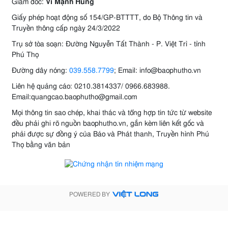
Giám đốc:
Vi Mạnh Hùng
Giấy phép hoạt động số 154/GP-BTTTT, do Bộ Thông tin và
Truyền thông cấp ngày 24/3/2022
Trụ sở tòa soạn: Đường Nguyễn Tất Thành - P. Việt Trì - tỉnh
Phú Thọ
Đường dây nóng:
039.558.7799
; Email: info@baophutho.vn
Liên hệ quảng cáo: 0210.3814337/ 0966.683988.
Email:quangcao.baophutho@gmail.com
Mọi thông tin sao chép, khai thác và tổng hợp tin tức từ website
đều phải ghi rõ nguồn baophutho.vn, gắn kèm liên kết gốc và
phải được sự đồng ý của Báo và Phát thanh, Truyền hình Phú
Thọ bằng văn bản
POWERED BY