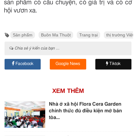
sản phẩm có câu chuyện, có giá trị và có cơ
hội vươn xa.
Sản phẩm
Buôn Ma Thuột
Trang trại
thị trường Việt
Chia sẻ ý kiến của bạn ...
Facebook
Google News
Tiktok
XEM THÊM
Nhà ở xã hội Flora Cera Garden
chính thức đủ điều kiện mở bán
tòa...