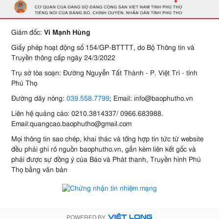
Giám đốc:
Vi Mạnh Hùng
Giấy phép hoạt động số 154/GP-BTTTT, do Bộ Thông tin và
Truyền thông cấp ngày 24/3/2022
Trụ sở tòa soạn: Đường Nguyễn Tất Thành - P. Việt Trì - tỉnh
Phú Thọ
Đường dây nóng:
039.558.7799
; Email: info@baophutho.vn
Liên hệ quảng cáo: 0210.3814337/ 0966.683988.
Email:quangcao.baophutho@gmail.com
Mọi thông tin sao chép, khai thác và tổng hợp tin tức từ website
đều phải ghi rõ nguồn baophutho.vn, gắn kèm liên kết gốc và
phải được sự đồng ý của Báo và Phát thanh, Truyền hình Phú
Thọ bằng văn bản
POWERED BY