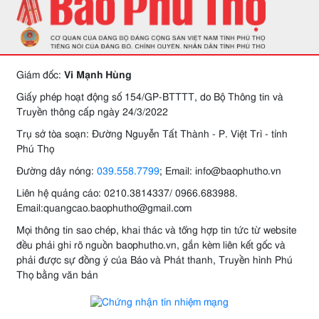
Giám đốc:
Vi Mạnh Hùng
Giấy phép hoạt động số 154/GP-BTTTT, do Bộ Thông tin và
Truyền thông cấp ngày 24/3/2022
Trụ sở tòa soạn: Đường Nguyễn Tất Thành - P. Việt Trì - tỉnh
Phú Thọ
Đường dây nóng:
039.558.7799
; Email: info@baophutho.vn
Liên hệ quảng cáo: 0210.3814337/ 0966.683988.
Email:quangcao.baophutho@gmail.com
Mọi thông tin sao chép, khai thác và tổng hợp tin tức từ website
đều phải ghi rõ nguồn baophutho.vn, gắn kèm liên kết gốc và
phải được sự đồng ý của Báo và Phát thanh, Truyền hình Phú
Thọ bằng văn bản