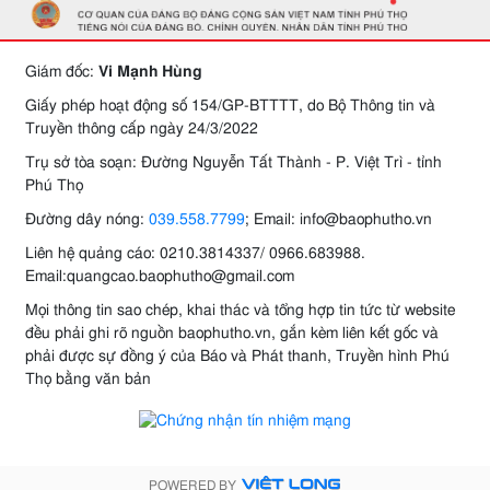
Giám đốc:
Vi Mạnh Hùng
Giấy phép hoạt động số 154/GP-BTTTT, do Bộ Thông tin và
Truyền thông cấp ngày 24/3/2022
Trụ sở tòa soạn: Đường Nguyễn Tất Thành - P. Việt Trì - tỉnh
Phú Thọ
Đường dây nóng:
039.558.7799
; Email: info@baophutho.vn
Liên hệ quảng cáo: 0210.3814337/ 0966.683988.
Email:quangcao.baophutho@gmail.com
Mọi thông tin sao chép, khai thác và tổng hợp tin tức từ website
đều phải ghi rõ nguồn baophutho.vn, gắn kèm liên kết gốc và
phải được sự đồng ý của Báo và Phát thanh, Truyền hình Phú
Thọ bằng văn bản
POWERED BY