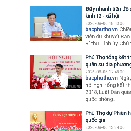
Đẩy nhanh tiến độ c
kinh tế - xã hội
2026-08-06 18:43:00
baophutho.vn
Chiều
viên dự khuyết Ban
Bí thư Tỉnh ủy, Chủ 
Phú Thọ tổng kết th
quân sự địa phươn
2026-08-06 17:48:00
baophutho.vn
Ngày
hội nghị tổng kết 
2018, Luật Dân quâ
quốc phòng...
Phú Thọ dự Phiên h
quốc gia
2026-08-06 13:34:00