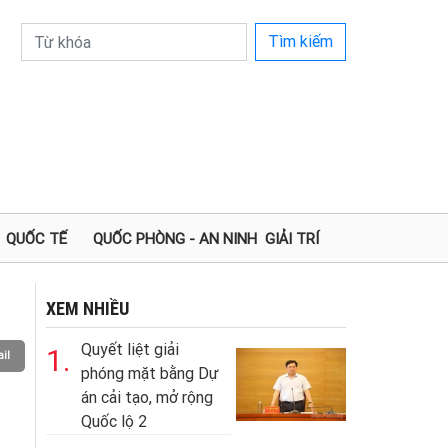
Tìm kiếm
QUỐC TẾ
QUỐC PHÒNG - AN NINH
GIẢI TRÍ
XEM NHIỀU
Quyết liệt giải
1.
il
phóng mặt bằng Dự
án cải tạo, mở rộng
Quốc lộ 2