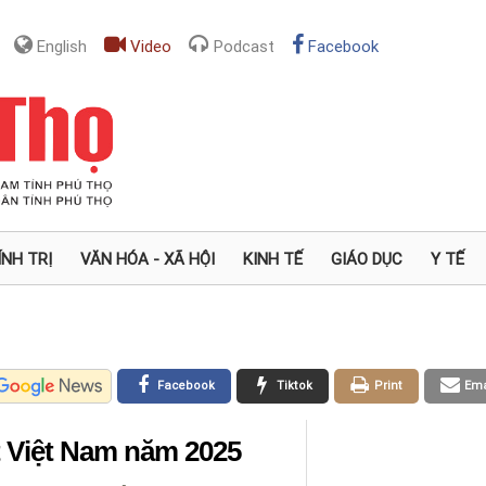
English
Video
Podcast
Facebook
ÍNH TRỊ
VĂN HÓA - XÃ HỘI
KINH TẾ
GIÁO DỤC
Y TẾ
Facebook
Tiktok
Print
Ema
 Việt Nam năm 2025