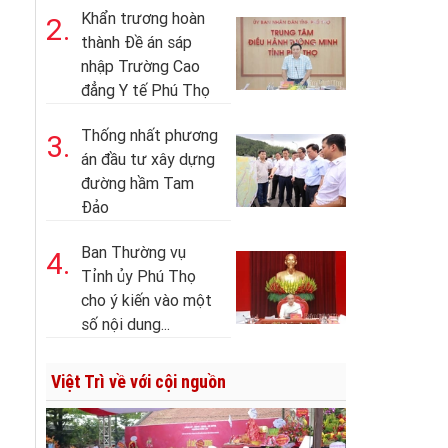
Khẩn trương hoàn
2.
thành Đề án sáp
nhập Trường Cao
đẳng Y tế Phú Thọ
Thống nhất phương
3.
án đầu tư xây dựng
đường hầm Tam
Đảo
Ban Thường vụ
4.
Tỉnh ủy Phú Thọ
cho ý kiến vào một
số nội dung...
Việt Trì về với cội nguồn