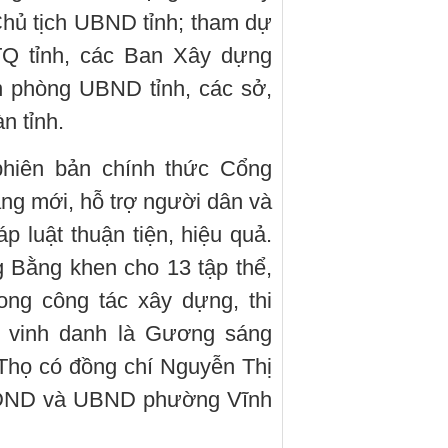
hủ tịch UBND tỉnh; tham dự
TQ tỉnh, các Ban Xây dựng
n phòng UBND tỉnh, các sở,
n tỉnh.
phiên bản chính thức Cổng
ăng mới, hỗ trợ người dân và
p luật thuận tiện, hiệu quả.
 Bằng khen cho 13 tập thể,
ong công tác xây dựng, thi
c vinh danh là Gương sáng
Thọ có đồng chí Nguyễn Thị
HĐND và UBND phường Vĩnh