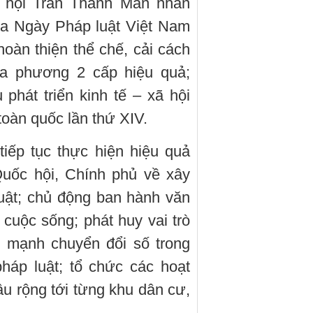
c hội Trần Thanh Mẫn nhấn
của Ngày Pháp luật Việt Nam
oàn thiện thể chế, cải cách
ịa phương 2 cấp hiệu quả;
phát triển kinh tế – xã hội
oàn quốc lần thứ XIV.
iếp tục thực hiện hiệu quả
Quốc hội, Chính phủ về xây
uật; chủ động ban hành văn
cuộc sống; phát huy vai trò
y mạnh chuyển đổi số trong
pháp luật; tổ chức các hoạt
 rộng tới từng khu dân cư,