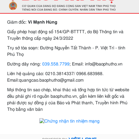
Giám đốc:
Vi Mạnh Hùng
Giấy phép hoạt động số 154/GP-BTTTT, do Bộ Thông tin và
Truyền thông cấp ngày 24/3/2022
Trụ sở tòa soạn: Đường Nguyễn Tất Thành - P. Việt Trì - tỉnh
Phú Thọ
Đường dây nóng:
039.558.7799
; Email: info@baophutho.vn
Liên hệ quảng cáo: 0210.3814337/ 0966.683988.
Email:quangcao.baophutho@gmail.com
Mọi thông tin sao chép, khai thác và tổng hợp tin tức từ website
đều phải ghi rõ nguồn baophutho.vn, gắn kèm liên kết gốc và
phải được sự đồng ý của Báo và Phát thanh, Truyền hình Phú
Thọ bằng văn bản