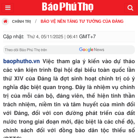
BẢO VỆ NỀN TẢNG TƯ TƯỞNG CỦA ĐẢNG
CHÍNH TRỊ
Cập nhật:
GMT+7
Thứ 4, 05/11/2025 | 06:41
Theo dõi Báo Phú Thọ trên
baophutho.vn
Việc tham gia ý kiến vào dự thảo
các văn kiện trình Đại hội đại biểu toàn quốc lần
thứ XIV của Đảng là đợt sinh hoạt chính trị có ý
nghĩa đặc biệt quan trọng. Đây là nhiệm vụ chính
trị của mỗi cán bộ, đảng viên, thể hiện tinh thần
trách nhiệm, niềm tin và tâm huyết của mình đối
với Đảng, đối với con đường phát triển của đất
nước trong giai đoạn mới, đặc biệt là các chế độ,
chính sách đối với đồng bào dân tộc thiểu số