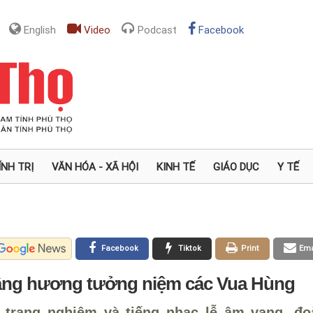
English
Video
Podcast
Facebook
ÍNH TRỊ
VĂN HÓA - XÃ HỘI
KINH TẾ
GIÁO DỤC
Y TẾ
Facebook
Tiktok
Print
Ema
dâng hương tưởng niệm các Vua Hùng
 trang nghiêm và tiếng nhạc lễ âm vang, đo