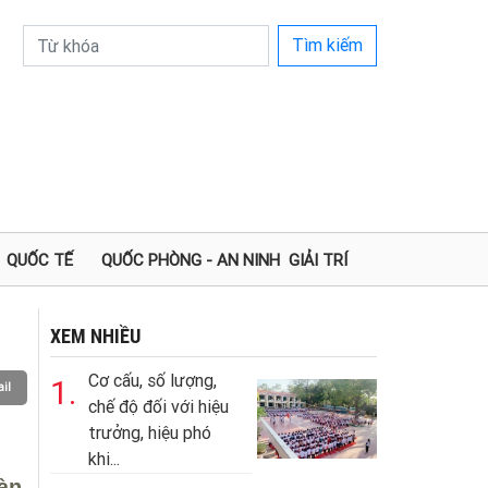
Tìm kiếm
QUỐC TẾ
QUỐC PHÒNG - AN NINH
GIẢI TRÍ
XEM NHIỀU
Cơ cấu, số lượng,
1.
il
chế độ đối với hiệu
trưởng, hiệu phó
khi...
àn