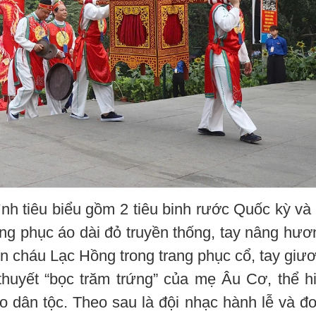
ình tiêu biểu gồm 2 tiêu binh rước Quốc kỳ và
trang phục áo dài đỏ truyền thống, tay nâng hươ
on cháu Lạc Hồng trong trang phục cổ, tay giư
 thuyết “bọc trăm trứng” của mẹ Âu Cơ, thể h
o dân tộc. Theo sau là đội nhạc hành lễ và đ