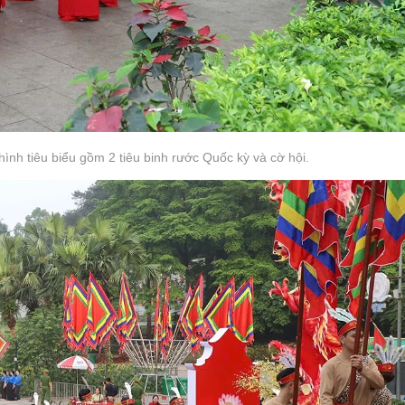
 hình tiêu biểu gồm 2 tiêu binh rước Quốc kỳ và cờ hội.