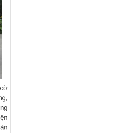
 cờ
ng,
ơng
iện
oàn