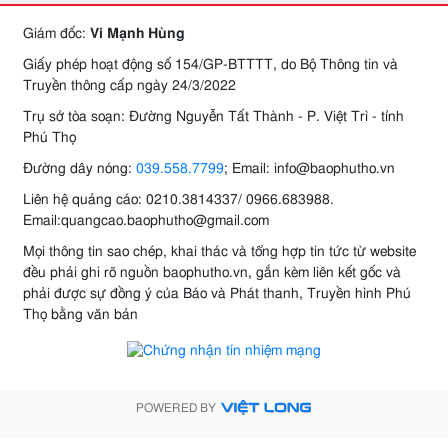
Giám đốc:
Vi Mạnh Hùng
Giấy phép hoạt động số 154/GP-BTTTT, do Bộ Thông tin và
Truyền thông cấp ngày 24/3/2022
Trụ sở tòa soạn: Đường Nguyễn Tất Thành - P. Việt Trì - tỉnh
Phú Thọ
Đường dây nóng:
039.558.7799
; Email: info@baophutho.vn
Liên hệ quảng cáo: 0210.3814337/ 0966.683988.
Email:quangcao.baophutho@gmail.com
Mọi thông tin sao chép, khai thác và tổng hợp tin tức từ website
đều phải ghi rõ nguồn baophutho.vn, gắn kèm liên kết gốc và
phải được sự đồng ý của Báo và Phát thanh, Truyền hình Phú
Thọ bằng văn bản
POWERED BY