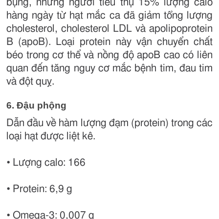
bụng, những người tiêu thụ 15% lượng calo
hàng ngày từ hạt mắc ca đã giảm tổng lượng
cholesterol, cholesterol LDL và apolipoprotein
B (apoB). Loại protein này vận chuyển chất
béo trong cơ thể và nồng độ apoB cao có liên
quan đến tăng nguy cơ mắc bệnh tim, đau tim
và đột quỵ.
6. Đậu phộng
Dẫn đầu về hàm lượng đạm (protein) trong các
loại hạt được liệt kê.
• Lượng calo: 166
• Protein: 6,9 g
• Omega-3: 0,007 g