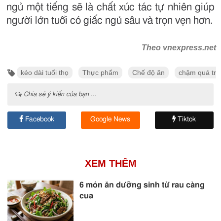
ngủ một tiếng sẽ là chất xúc tác tự nhiên giúp
người lớn tuổi có giấc ngủ sâu và trọn vẹn hơn.
Theo vnexpress.net
kéo dài tuổi thọ
Thực phẩm
Chế độ ăn
chậm quá trì
Chia sẻ ý kiến của bạn ...
Facebook
Google News
Tiktok
XEM THÊM
6 món ăn dưỡng sinh từ rau càng
cua