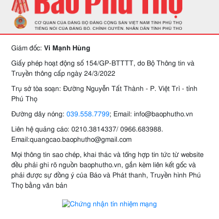
Giám đốc:
Vi Mạnh Hùng
Giấy phép hoạt động số 154/GP-BTTTT, do Bộ Thông tin và
Truyền thông cấp ngày 24/3/2022
Trụ sở tòa soạn: Đường Nguyễn Tất Thành - P. Việt Trì - tỉnh
Phú Thọ
Đường dây nóng:
039.558.7799
; Email: info@baophutho.vn
Liên hệ quảng cáo: 0210.3814337/ 0966.683988.
Email:quangcao.baophutho@gmail.com
Mọi thông tin sao chép, khai thác và tổng hợp tin tức từ website
đều phải ghi rõ nguồn baophutho.vn, gắn kèm liên kết gốc và
phải được sự đồng ý của Báo và Phát thanh, Truyền hình Phú
Thọ bằng văn bản