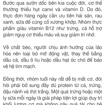
Bước qua sườn dốc bên kia cuộc đời, cơ thể
thường thiếu hụt canxi và vitamin D. Do đó,
thực đơn hàng ngày cần ưu tiên hải sản, rau
xanh, sữa để củng cố xương khớp. Nhóm thực
phẩm giàu vitamin B12 như trứng, cá hỗ trợ
giảm nguy cơ thiếu máu và suy giảm trí nhớ.
Về chất béo, người chịu ảnh hưởng của lão
hóa nên loại bỏ mỡ động vật, thay thế bằng
dầu cá, dầu ô liu hoặc dầu hạt óc chó để bảo
vệ hệ tim mạch.
Đồng thời, nhóm tuổi này rất dễ bị mất cơ, đòi
hỏi phải bổ sung đầy đủ protein từ cá, trứng,
đậu nành và thịt trắng. Một quả trứng hoặc một
ly sữa mỗi ngày là giải pháp tiện lợi giúp duy trì
khối lượng cơ mà không gây quá tải cho hệ