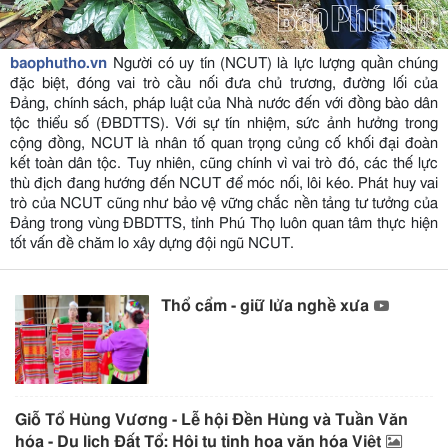
baophutho.vn
Người có uy tín (NCUT) là lực lượng quần chúng
đặc biệt, đóng vai trò cầu nối đưa chủ trương, đường lối của
Đảng, chính sách, pháp luật của Nhà nước đến với đồng bào dân
tộc thiểu số (ĐBDTTS). Với sự tín nhiệm, sức ảnh hưởng trong
cộng đồng, NCUT là nhân tố quan trọng củng cố khối đại đoàn
kết toàn dân tộc. Tuy nhiên, cũng chính vì vai trò đó, các thế lực
thù địch đang hướng đến NCUT để móc nối, lôi kéo. Phát huy vai
trò của NCUT cũng như bảo vệ vững chắc nền tảng tư tưởng của
Đảng trong vùng ĐBDTTS, tỉnh Phú Thọ luôn quan tâm thực hiện
tốt vấn đề chăm lo xây dựng đội ngũ NCUT.
Thổ cẩm - giữ lửa nghề xưa
Giỗ Tổ Hùng Vương - Lễ hội Đền Hùng và Tuần Văn
hóa - Du lịch Đất Tổ: Hội tụ tinh hoa văn hóa Việt