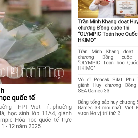
Trần Minh Khang đoạt Hu
chương Đồng cuộc thi
“OLYMPIC Toán học Quốc
HKIMO”
Trần Minh Khang đoạt 
chương Đồng cuộc 
“OLYMPIC Toán học Quốc
HKIMO”
Võ sĩ Pencak Silat Phú 
giành Huy chương Đồng 
nh
SEA Games 33
 học quốc tế
Bảng tổng sắp huy chương
ường THPT Việt Trì, phường
Games 33 mới nhất: Việt
à, học sinh lớp 11A4, giành
vươn lên vị trí thứ 2
ympic Hóa học quốc tế trực
11 - 12 năm 2025.