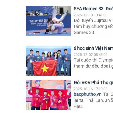
SEA Games 33: Đoàn
2025-12-10 13:41:00
Đội tuyển Jujitsu 
tấm huy chương Đồn
Games 33.
6 học sinh Việt Na
2025-12-02 08:43:00
Tại cuộc thi Olympi
tham dự đều đoạt g
Đôi VĐV Phú Thọ già
2025-10-16 17:18:00
baophutho.vn
Tại G
lại tại Thái Lan, 3
Hậu,...