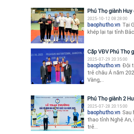
Phú Thọ giành Huy c
2025-10-12 08:28:00
baophutho.vn
Tại G
khép lại tại tỉnh Bắ
Cặp VĐV Phú Thọ gi
2025-07-29 20:35:00
baophutho.vn
Đội t
trẻ châu Á năm 2025
Vàng,...
Phú Thọ giành 2 Hu
2025-07-28 20:15:00
baophutho.vn
Sau h
thao tỉnh Nghệ An, 
trẻ...