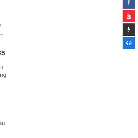
a
..
25
hu
ơng
ầu