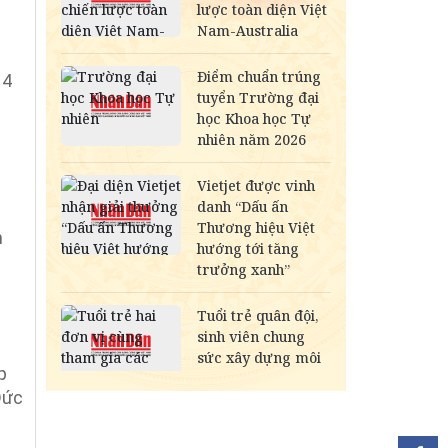
 4
m
p
Đức