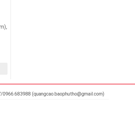
m),
37/0966.683988 (quangcao.baophutho@gmail.com)