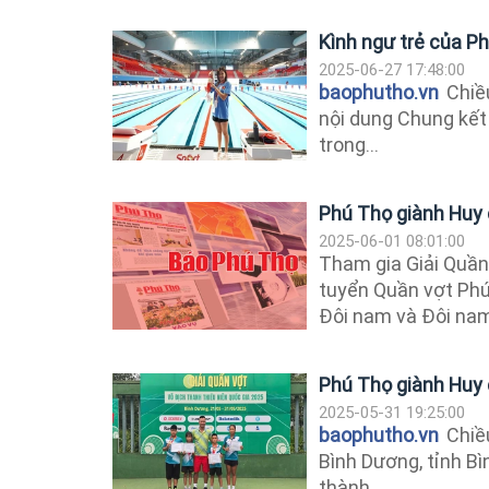
Kình ngư trẻ của Ph
2025-06-27 17:48:00
baophutho.vn
Chiều
nội dung Chung kết 
trong...
Phú Thọ giành Huy 
2025-06-01 08:01:00
Tham gia Giải Quần
tuyển Quần vợt Phú
Đôi nam và Đôi nam,
Phú Thọ giành Huy 
2025-05-31 19:25:00
baophutho.vn
Chiều
Bình Dương, tỉnh Bì
thành...