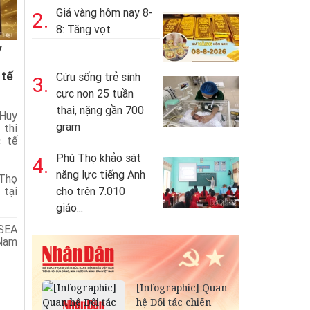
Giá vàng hôm nay 8-
2.
8: Tăng vọt
y
 tế
Cứu sống trẻ sinh
3.
cực non 25 tuần
thai, nặng gần 700
Huy
gram
thi
 tế
Phú Thọ khảo sát
4.
năng lực tiếng Anh
Thọ
tại
cho trên 7.010
giáo...
 SEA
 Nam