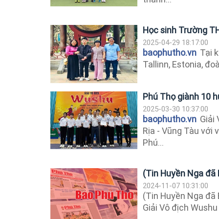
Học sinh Trường T
2025-04-29 18:17:00
baophutho.vn
Tại k
Tallinn, Estonia, đo
Phú Thọ giành 10 h
2025-03-30 10:37:00
baophutho.vn
Giải 
Rịa - Vũng Tàu với 
Phú...
(Tin Huyền Nga đã 
2024-11-07 10:31:00
(Tin Huyền Nga đã 
Giải Vô địch Wush