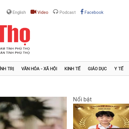
English
Video
Podcast
Facebook
ÍNH TRỊ
VĂN HÓA - XÃ HỘI
KINH TẾ
GIÁO DỤC
Y TẾ
Nổi bật