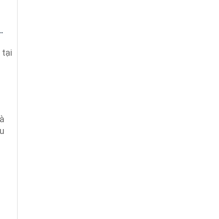
.
 tại
Bà
hu