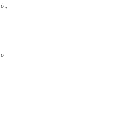
ột,
có