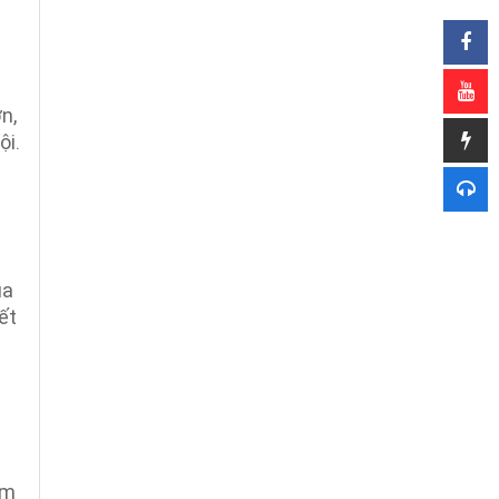
n,
ội.
ủa
ết
ểm