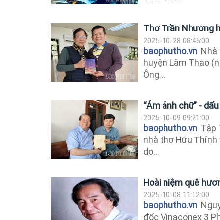
Thơ Trần Nhương h
2025-10-28 08:45:00
baophutho.vn
Nhà t
huyện Lâm Thao (nay
Ông...
“Ám ảnh chữ” - dấu
2025-10-09 09:21:00
baophutho.vn
Tập T
nhà thơ Hữu Thỉnh v
do...
Hoài niệm quê hươ
2025-10-08 11:12:00
baophutho.vn
Nguy
đốc Vinaconex 3 Ph