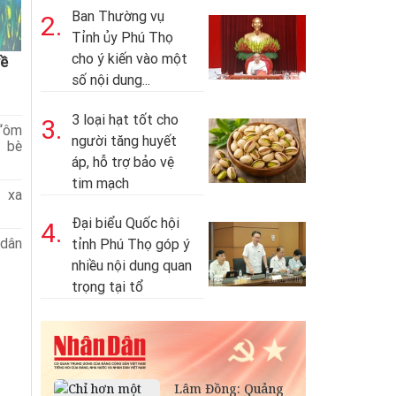
Ban Thường vụ
2.
Tỉnh ủy Phú Thọ
cho ý kiến vào một
về
số nội dung...
3 loại hạt tốt cho
3.
 “ôm
người tăng huyết
u bè
áp, hỗ trợ bảo vệ
tim mạch
 xa
Đại biểu Quốc hội
4.
 dân
tỉnh Phú Thọ góp ý
nhiều nội dung quan
trọng tại tổ