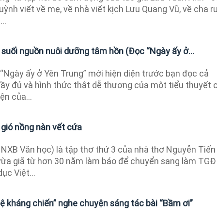
uỳnh viết về mẹ, về nhà viết kịch Lưu Quang Vũ, về cha ru
..
 suối nguồn nuôi dưỡng tâm hồn (Đọc “Ngày ấy ở...
 “Ngày ấy ở Yên Trung” mới hiện diện trước bạn đọc cả
đầy đủ và hình thức thật dễ thương của một tiểu thuyết 
ện của...
u gió nồng nàn vết cứa
- NXB Văn học) là tập thơ thứ 3 của nhà thơ Nguyễn Tiến
vừa giã từ hơn 30 năm làm báo để chuyển sang làm TGĐ
ục Việt...
ệ kháng chiến” nghe chuyện sáng tác bài “Bầm ơi”