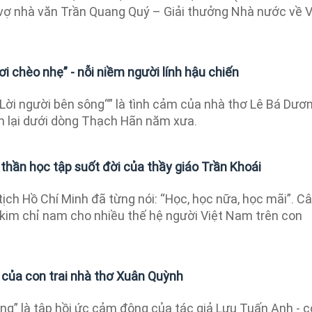
à vợ nhà văn Trần Quang Quý – Giải thưởng Nhà nước về 
i chèo nhẹ” - nỗi niềm người lính hậu chiến
”Lời người bên sông“” là tình cảm của nhà thơ Lê Bá Dươ
m lại dưới dòng Thạch Hãn năm xưa.
thần học tập suốt đời của thầy giáo Trần Khoái
ịch Hồ Chí Minh đã từng nói: “Học, học nữa, học mãi”. C
 kim chỉ nam cho nhiều thế hệ người Việt Nam trên con
 của con trai nhà thơ Xuân Quỳnh
ng” là tập hồi ức cảm động của tác giả Lưu Tuấn Anh - 