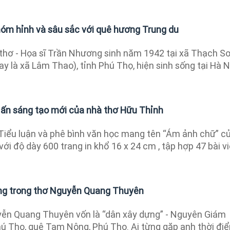
óm hỉnh và sâu sắc với quê hương Trung du
hơ - Họa sĩ Trần Nhương sinh năm 1942 tại xã Thạch Sơ
 là xã Lâm Thao), tỉnh Phú Thọ, hiện sinh sống tại Hà N
 ấn sáng tạo mới của nhà thơ Hữu Thỉnh
iểu luận và phê bình văn học mang tên “Ám ảnh chữ” c
ới độ dày 600 trang in khổ 16 x 24 cm , tập hợp 47 bài vi
ng trong thơ Nguyễn Quang Thuyên
ễn Quang Thuyên vốn là “dân xây dựng” - Nguyên Giám
ú Thọ, quê Tam Nông, Phú Thọ. Ai từng gặp anh thời đi