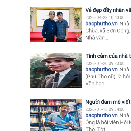
Vẻ đẹp đầy nhân vă
2026-04-28 10:40:00
baophutho.vn
Nhà 
Chùa, xã Sơn Công, 
Nhà văn...
Tình cảm của nhà t
2026-01-20 09:23:00
baophutho.vn
Nhà 
(Phú Thọ cũ), là hộ
Văn học...
Người đam mê viết
2026-01-13 09:34:00
baophutho.vn
Nhà t
Ông là hội viên Hội
Thọ. Tốt...