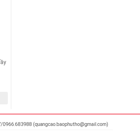
hầy
37/0966.683988 (quangcao.baophutho@gmail.com)