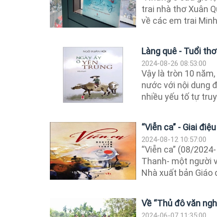
trai nhà thơ Xuân Q
về các em trai Minh.
Làng quê - Tuổi thơ
2024-08-26 08:53:00
Vậy là tròn 10 năm,
nước với nội dung 
nhiều yếu tố tự truy
“Viễn ca” - Giai điệ
2024-08-12 10:57:00
“Viễn ca” (08/2024
Thanh- một người 
Nhà xuất bản Giáo d
Về “Thủ đô văn ngh
2024-06-07 11:35:00