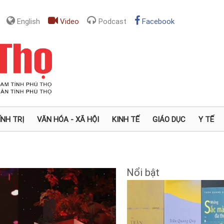
English
Video
Podcast
Facebook
ÍNH TRỊ
VĂN HÓA - XÃ HỘI
KINH TẾ
GIÁO DỤC
Y TẾ
Nổi bật