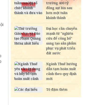
ội
o
p