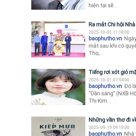
hiện tại sẽ...
Ra mắt Chi hội Nhà
2025-10-01 11:18:00
baophutho.vn
Ngày 
mắt sau khi có quyế
Thọ,...
Tiếng rơi xót gió m
2025-10-01 07:54:00
baophutho.vn
Đó là
“Dần sáng” (NXB Hộ
Thị Kim...
Những vần thơ đi v
2025-09-19 09:19:00
baophutho.vn
Nhà v