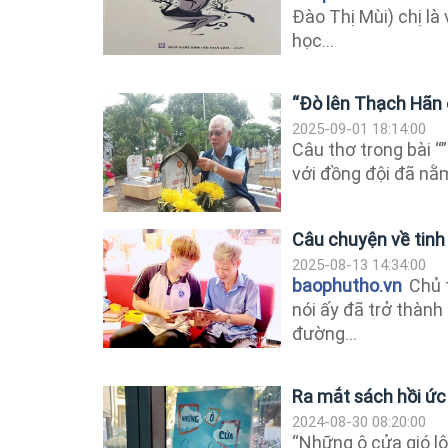
Đào Thị Mùi) chị l
học...
“Đò lên Thạch Hãn ơ
2025-09-01 18:14:00
Câu thơ trong bài “
với đồng đội đã nằ
Câu chuyện về tinh 
2025-08-13 14:34:00
baophutho.vn
Chủ t
nói ấy đã trở thành
đường...
Ra mắt sách hồi ức
2024-08-30 08:20:00
“Những ô cửa gió lộ