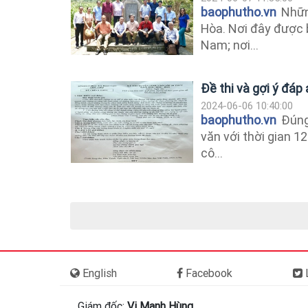
baophutho.vn
Những
Hòa. Nơi đây được 
Nam; nơi...
Đề thi và gợi ý đá
2024-06-06 10:40:00
baophutho.vn
Đúng 
văn với thời gian 1
cô...
English
Facebook
L
Giám đốc:
Vi Mạnh Hùng