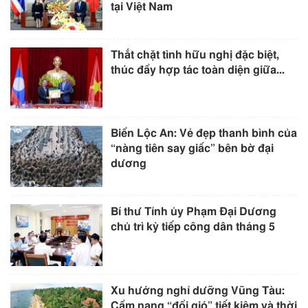
tại Việt Nam
Thắt chặt tình hữu nghị đặc biệt,
thúc đẩy hợp tác toàn diện giữa...
Biển Lộc An: Vẻ đẹp thanh bình của
“nàng tiên say giấc” bên bờ đại
dương
Bí thư Tỉnh ủy Phạm Đại Dương
chủ trì kỳ tiếp công dân tháng 5
Xu hướng nghỉ dưỡng Vũng Tàu:
Cẩm nang “đổi gió” tiết kiệm và thời